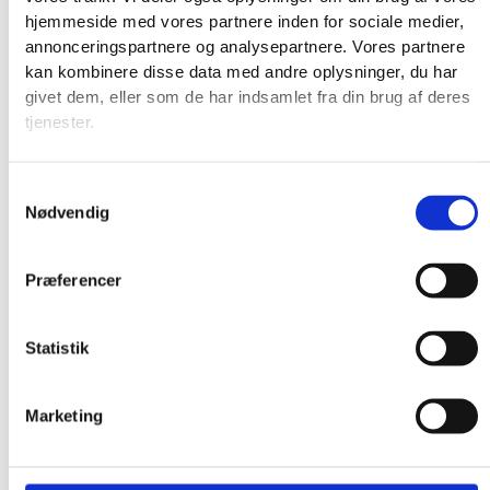
hjemmeside med vores partnere inden for sociale medier,
annonceringspartnere og analysepartnere. Vores partnere
kan kombinere disse data med andre oplysninger, du har
givet dem, eller som de har indsamlet fra din brug af deres
tjenester.
Samtykkevalg
Nødvendig
76-0130 lakrids
Præferencer
nålepuder
Læs mere
Statistik
Marketing