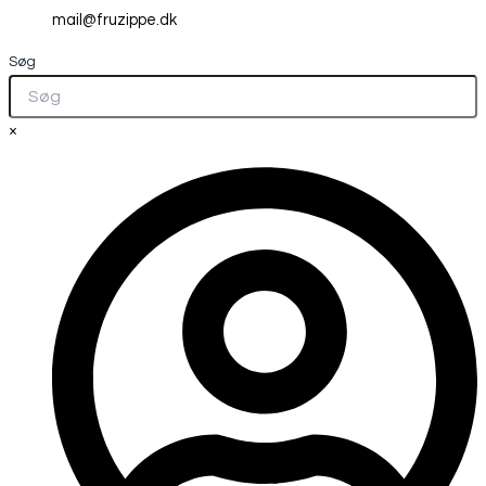
mail@fruzippe.dk
Søg
×