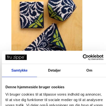
80-0510 oleander – sysæt
Samtykke
Detaljer
Om
diverse
Læs mere
Denne hjemmeside bruger cookies
Vi bruger cookies til at tilpasse vores indhold og annoncer,
til at vise dig funktioner til sociale medier og til at analysere
vores trafik. Vi deler også oplysninger om din brug af vores