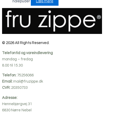
nålepuder
Læs mere
© 2026 All Rights Reserved.
Telefontid og vareindlevering
mandag – fredag
8.00 til 15.30
Telefon:
75256066
Email:
mail@fruzippe.dk
CVR:
20350733
Adresse:
Hennebjergvej 31
6830
Nørre
Nebel