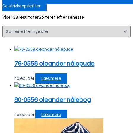
Se strikkeopskrifter
Viser 38 resultater
Sorteret efter seneste
76-0558 oleander nålepude
nålepuder
Læs mere
80-0556 oleander nålebog
nålepuder
Læs mere