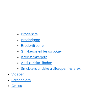
Broderkits
Broderigarn
Broderitilbehør
Strikkeopskrifter og bøger
Istex strikkegarn
Addi Strikketilbehør
Smukke islandske uldtæpper fra Ístex
Videoer
Forhandlere
Om os