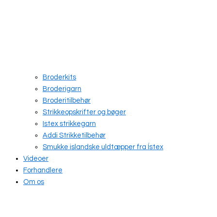
Broderkits
Broderigarn
Broderitilbehør
Strikkeopskrifter og bøger
Istex strikkegarn
Addi Strikketilbehør
Smukke islandske uldtæpper fra Ístex
Videoer
Forhandlere
Om os