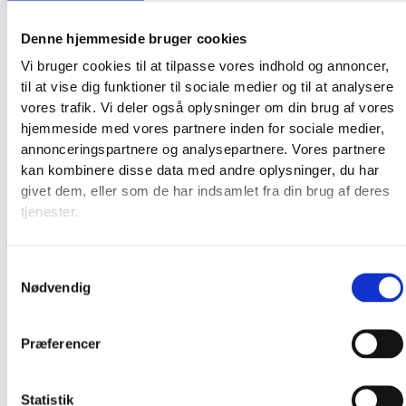
Denne hjemmeside bruger cookies
Vi bruger cookies til at tilpasse vores indhold og annoncer,
til at vise dig funktioner til sociale medier og til at analysere
vores trafik. Vi deler også oplysninger om din brug af vores
hjemmeside med vores partnere inden for sociale medier,
annonceringspartnere og analysepartnere. Vores partnere
kan kombinere disse data med andre oplysninger, du har
givet dem, eller som de har indsamlet fra din brug af deres
tjenester.
Broderkits
Broderigarn
Broderitilbehør
Samtykkevalg
Nødvendig
Strikkeopskrifter og bøger
Istex strikkegarn
Addi Strikketilbehør
Præferencer
Smukke islandske uldtæpper fra Ístex
Videoer
Forhandlere
Statistik