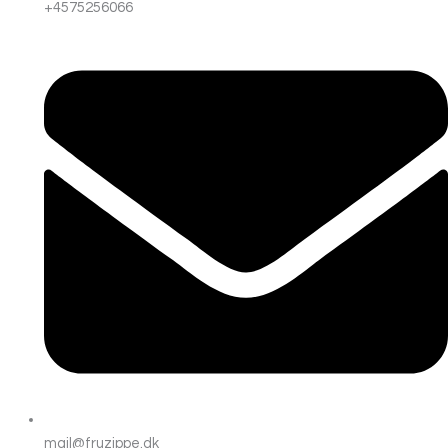
+4575256066
mail@fruzippe.dk