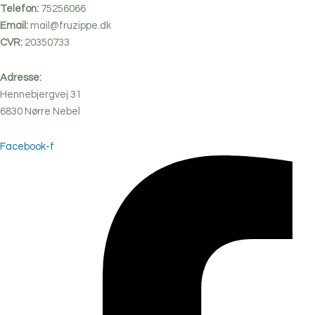
Telefon:
75256066
Email:
mail@fruzippe.dk
CVR:
20350733
Adresse:
Hennebjergvej 31
6830
Nørre
Nebel
Facebook-f