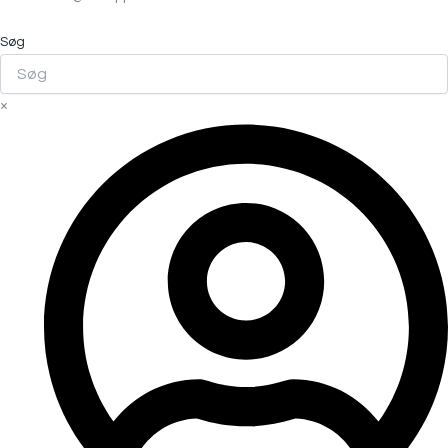
Søg
×