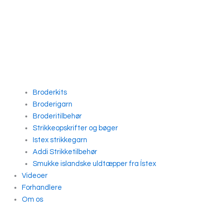
Broderkits
Broderigarn
Broderitilbehør
Strikkeopskrifter og bøger
Istex strikkegarn
Addi Strikketilbehør
Smukke islandske uldtæpper fra Ístex
Videoer
Forhandlere
Om os