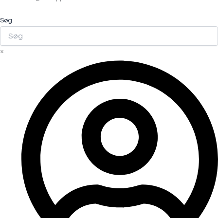
Søg
×