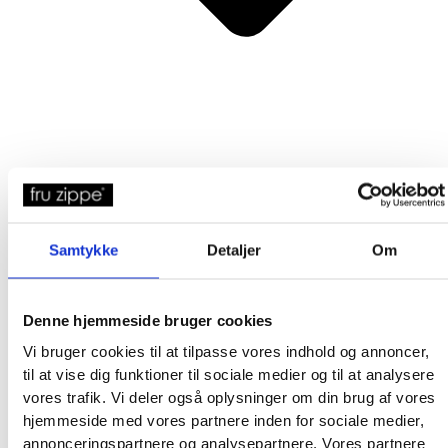
Broderkits
Samtykke
Detaljer
Om
Broderigarn
Broderitilbehør
Strikkeopskrifter og bøger
Denne hjemmeside bruger cookies
Istex strikkegarn
Vi bruger cookies til at tilpasse vores indhold og annoncer,
Addi Strikketilbehør
til at vise dig funktioner til sociale medier og til at analysere
Smukke islandske uldtæpper fra Ístex
vores trafik. Vi deler også oplysninger om din brug af vores
Videoer
hjemmeside med vores partnere inden for sociale medier,
Forhandlere
annonceringspartnere og analysepartnere. Vores partnere