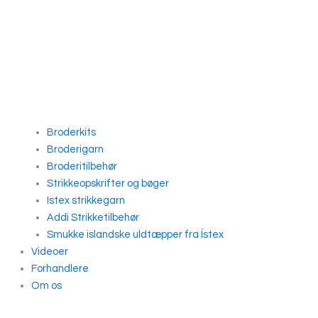
Broderkits
Broderigarn
Broderitilbehør
Strikkeopskrifter og bøger
Istex strikkegarn
Addi Strikketilbehør
Smukke islandske uldtæpper fra Ístex
Videoer
Forhandlere
Om os