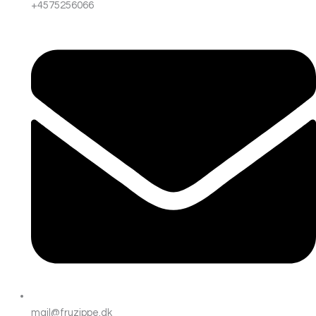
+4575256066
mail@fruzippe.dk