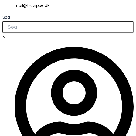
mail@fruzippe.dk
Søg
×