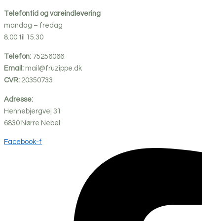
Telefontid og vareindlevering
mandag – fredag
8.00 til 15.30
Telefon:
75256066
Email:
mail@fruzippe.dk
CVR:
20350733
Adresse:
Hennebjergvej 31
6830
Nørre
Nebel
Facebook-f