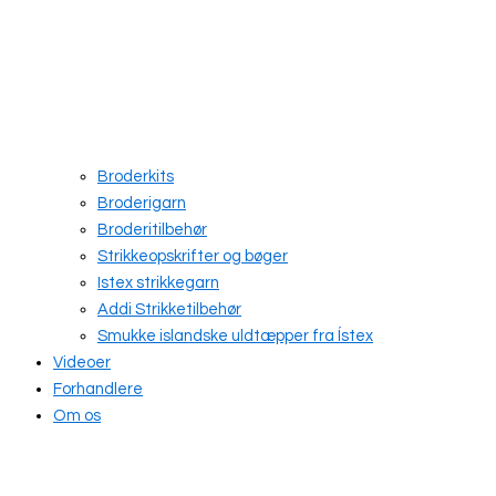
Broderkits
Broderigarn
Broderitilbehør
Strikkeopskrifter og bøger
Istex strikkegarn
Addi Strikketilbehør
Smukke islandske uldtæpper fra Ístex
Videoer
Forhandlere
Om os