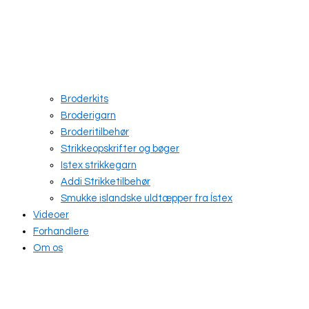
Broderkits
Broderigarn
Broderitilbehør
Strikkeopskrifter og bøger
Istex strikkegarn
Addi Strikketilbehør
Smukke islandske uldtæpper fra Ístex
Videoer
Forhandlere
Om os