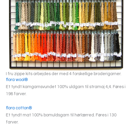
I fru zippe kits arbejdes der med 4 forskellige broderigarner.
flora wool®
Et tyndt kamgarnsvundet 100% uldgarn til stramaj 4,4. Føres i
198 farver.
flora cotton®
Et tyndt mat 100% bomuldsgarn til hørlærred. Føres i 130
farver.