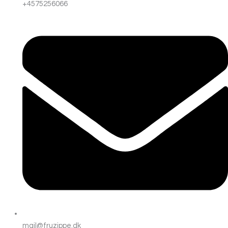
+4575256066
mail@fruzippe.dk