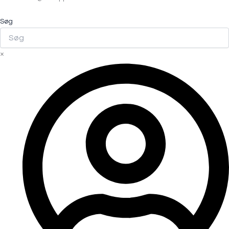
Søg
×