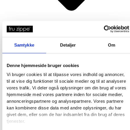
Samtykke
Detaljer
Om
Denne hjemmeside bruger cookies
Broderkits
Vi bruger cookies til at tilpasse vores indhold og annoncer,
Broderigarn
til at vise dig funktioner til sociale medier og til at analysere
Broderitilbehør
vores trafik. Vi deler også oplysninger om din brug af vores
Strikkeopskrifter og bøger
hjemmeside med vores partnere inden for sociale medier,
Istex strikkegarn
annonceringspartnere og analysepartnere. Vores partnere
Addi Strikketilbehør
kan kombinere disse data med andre oplysninger, du har
Smukke islandske uldtæpper fra Ístex
givet dem, eller som de har indsamlet fra din brug af deres
Videoer
tjenester.
Forhandlere