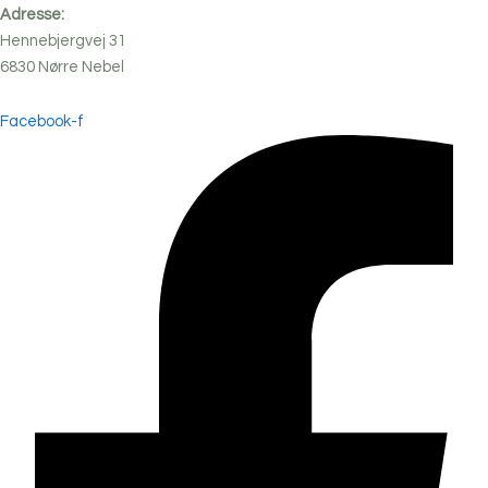
Adresse:
Hennebjergvej 31
6830
Nørre
Nebel
Facebook-f