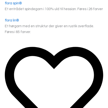
flora spin®
Et entrådet spindegarn i 100% uld til hessian. Føres i 26 farver
flora lin®
Et hørgarn med en struktur der giver en rustik overflade.
Føres i 85 farver.