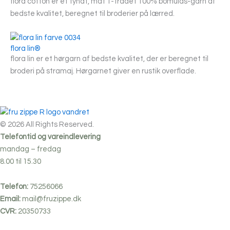
flora cotton er et tyndt, mat 1-trådet 100% bomulds-garn af
bedste kvalitet, beregnet til broderier på lærred.
flora lin®
flora lin er et hørgarn af bedste kvalitet, der er beregnet til
broderi på stramaj. Hørgarnet giver en rustik overflade.
© 2026 All Rights Reserved.
Telefontid og vareindlevering
mandag – fredag
8.00 til 15.30
Telefon:
75256066
Email:
mail@fruzippe.dk
CVR:
20350733