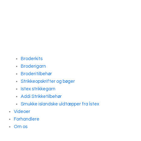
Broderkits
Broderigarn
Broderitilbehør
Strikkeopskrifter og bøger
Istex strikkegarn
Addi Strikketilbehør
Smukke islandske uldtæpper fra Ístex
Videoer
Forhandlere
Om os