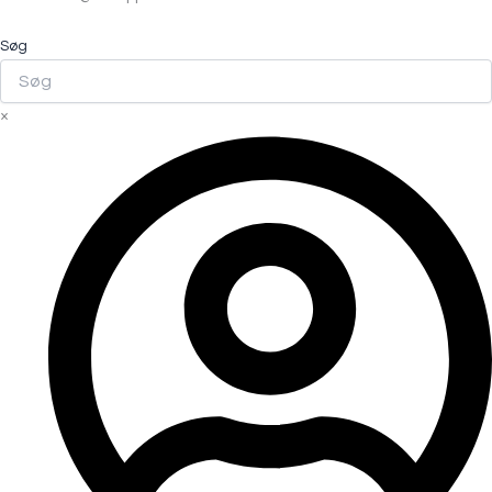
Søg
×