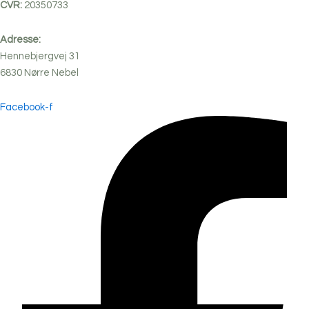
CVR:
20350733
Adresse:
Hennebjergvej 31
6830
Nørre
Nebel
Facebook-f