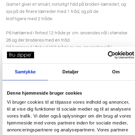
Garnet giver et smukt, naturligt fald på broderi-lærredet, og
sys på de finere lærreder med 1 tråd, og på de
kraftigere med 2 tråde.
På hørlærred i finhed 12 tråde pr. cm. anvendes nål i størrelse
26 og der broderes med én tråd.
På hørlærred i finhed 12,5 tråde pr. cm. anvendes nål i
størrelse 24 og der broderes med to tråde.
På hørlærred i finhed 8 tråde pr. cm. anvendes nål i størrelse
22 og der broderes med to tråde.
Samtykke
Detaljer
Om
flora cotton kan indeholde overskudsfarve og skal vaskes på
følgende måde, for at undgå afsmitning:
Denne hjemmeside bruger cookies
Vi bruger cookies til at tilpasse vores indhold og annoncer,
Vask broderiet i maskine ved 30-60 grader (alt efter, hvad
til at vise dig funktioner til sociale medier og til at analysere
lærredet kan tåle), og brug et vaskemiddel uden
vores trafik. Vi deler også oplysninger om din brug af vores
blegemiddel. Det vigtige er, at broderiet er i konstant
hjemmeside med vores partnere inden for sociale medier,
bevægelse, så evt. overskudsfarve ikke “sætter sig”. Læg
annonceringspartnere og analysepartnere. Vores partnere
derfor aldrig et broderi i blød…