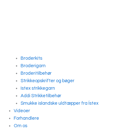
Broderkits
Broderigarn
Broderitilbehør
Strikkeopskrifter og bøger
Istex strikkegarn
Addi Strikketilbehør
Smukke islandske uldtæpper fra Ístex
Videoer
Forhandlere
Om os