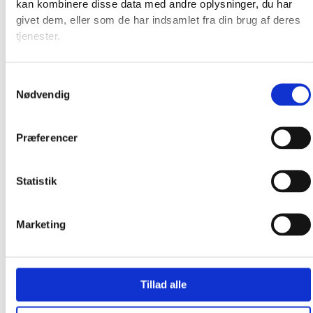
kan kombinere disse data med andre oplysninger, du har
givet dem, eller som de har indsamlet fra din brug af deres
Efter vask kan man med fordel stryge det fugtige lærred (fra
tjenester.
bagsiden og med et stykke hvidt bomuldsstof over) tør. Har
man ladet broderiet tørre før man stryger, giver det det
Samtykkevalg
bedste resultat, hvis det hvide bomuldsstof er fugtigt, når
Nødvendig
man stryger.
Præferencer
flora cotton® 427-701
Statistik
Vælg muligheder
Marketing
Tillad alle
flora cotton® 197-424
Vælg muligheder