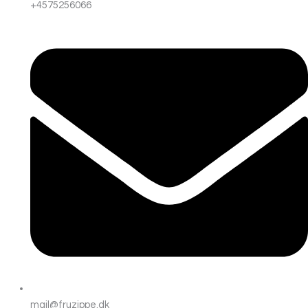
+4575256066
mail@fruzippe.dk