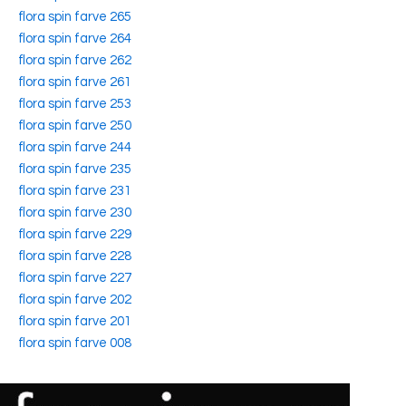
flora spin farve 265
flora spin farve 264
flora spin farve 262
flora spin farve 261
flora spin farve 253
flora spin farve 250
flora spin farve 244
flora spin farve 235
flora spin farve 231
flora spin farve 230
flora spin farve 229
flora spin farve 228
flora spin farve 227
flora spin farve 202
flora spin farve 201
flora spin farve 008