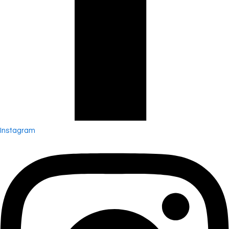
Instagram