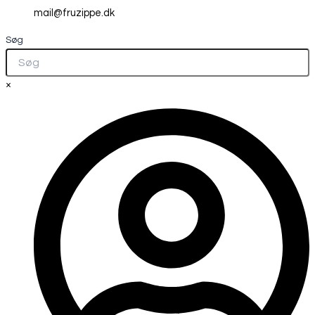
mail@fruzippe.dk
Søg
×