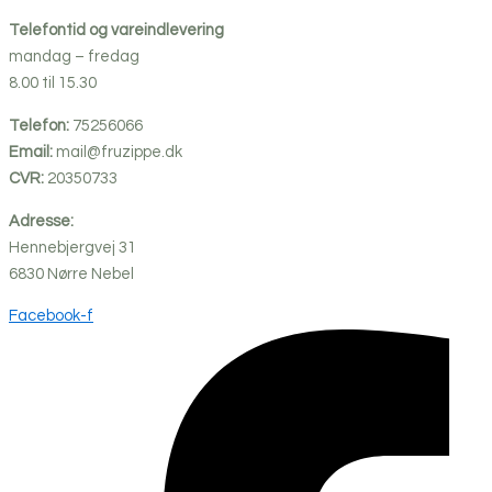
Telefontid og vareindlevering
mandag – fredag
8.00 til 15.30
Telefon:
75256066
Email:
mail@fruzippe.dk
CVR:
20350733
Adresse:
Hennebjergvej 31
6830
Nørre
Nebel
Facebook-f