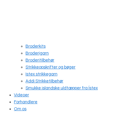
Broderkits
Broderigarn
Broderitilbehør
Strikkeopskrifter og bøger
Istex strikkegarn
Addi Strikketilbehør
Smukke islandske uldtæpper fra Ístex
Videoer
Forhandlere
Om os