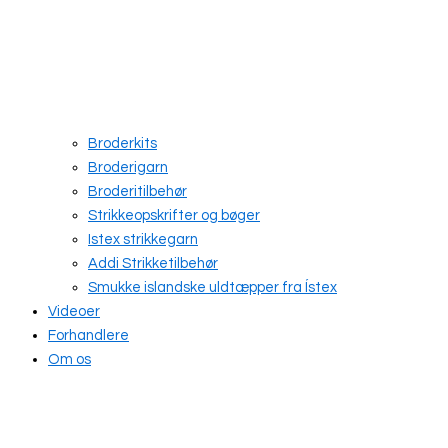
Broderkits
Broderigarn
Broderitilbehør
Strikkeopskrifter og bøger
Istex strikkegarn
Addi Strikketilbehør
Smukke islandske uldtæpper fra Ístex
Videoer
Forhandlere
Om os