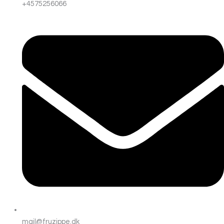
+4575256066
mail@fruzippe.dk