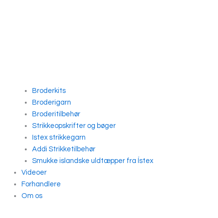
Broderkits
Broderigarn
Broderitilbehør
Strikkeopskrifter og bøger
Istex strikkegarn
Addi Strikketilbehør
Smukke islandske uldtæpper fra Ístex
Videoer
Forhandlere
Om os