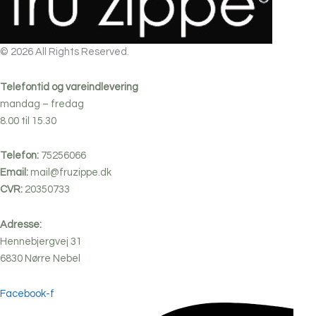
på
varesiden
© 2026 All Rights Reserved.
Telefontid og vareindlevering
mandag – fredag
8.00 til 15.30
Telefon:
75256066
Email:
mail@fruzippe.dk
CVR:
20350733
Adresse:
Hennebjergvej 31
6830
Nørre
Nebel
Facebook-f