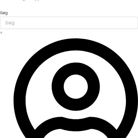
Søg
×