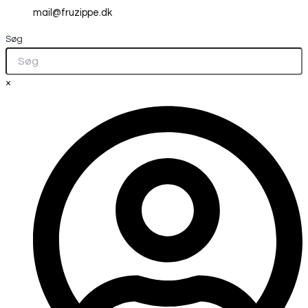
mail@fruzippe.dk
Søg
×