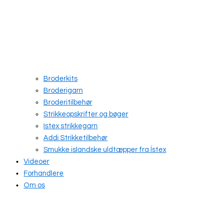
Broderkits
Broderigarn
Broderitilbehør
Strikkeopskrifter og bøger
Istex strikkegarn
Addi Strikketilbehør
Smukke islandske uldtæpper fra Ístex
Videoer
Forhandlere
Om os