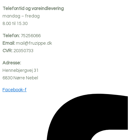
Telefontid og vareindlevering
mandag – fredag
8.00 til 15.30
Telefon:
75256066
Email:
mail@fruzippe.dk
CVR:
20350733
Adresse:
Hennebjergvej 31
6830
Nørre
Nebel
Facebook-f