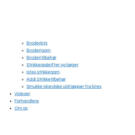
Broderkits
Broderigarn
Broderitilbehør
Strikkeopskrifter og bøger
Istex strikkegarn
Addi Strikketilbehør
Smukke islandske uldtæpper fra Ístex
Videoer
Forhandlere
Om os