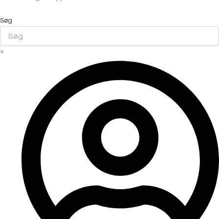
Søg
×