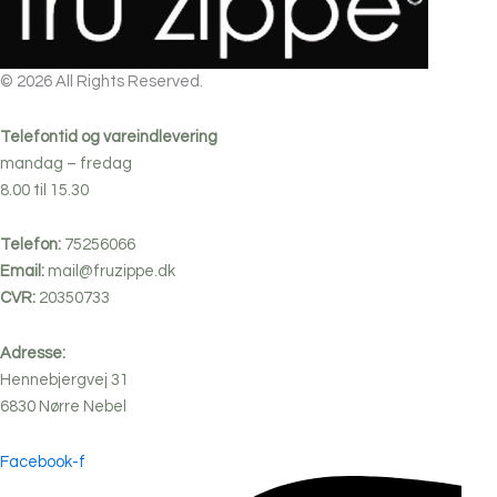
på
varesiden
© 2026 All Rights Reserved.
Telefontid og vareindlevering
mandag – fredag
8.00 til 15.30
Telefon:
75256066
Email:
mail@fruzippe.dk
CVR:
20350733
Adresse:
Hennebjergvej 31
6830
Nørre
Nebel
Facebook-f