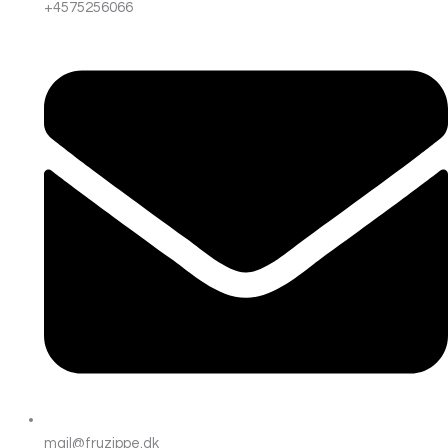
+4575256066
mail@fruzippe.dk