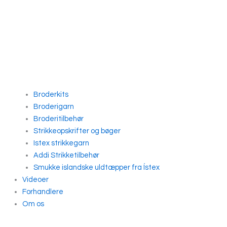
Broderkits
Broderigarn
Broderitilbehør
Strikkeopskrifter og bøger
Istex strikkegarn
Addi Strikketilbehør
Smukke islandske uldtæpper fra Ístex
Videoer
Forhandlere
Om os