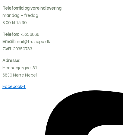
Telefontid og vareindlevering
mandag – fredag
8.00 til 15.30
Telefon:
75256066
Email:
mail@fruzippe.dk
CVR:
20350733
Adresse:
Hennebjergvej 31
6830
Nørre
Nebel
Facebook-f