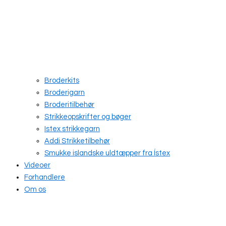
Broderkits
Broderigarn
Broderitilbehør
Strikkeopskrifter og bøger
Istex strikkegarn
Addi Strikketilbehør
Smukke islandske uldtæpper fra Ístex
Videoer
Forhandlere
Om os