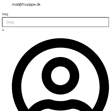
mail@fruzippe.dk
Søg
×