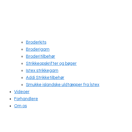
Broderkits
Broderigarn
Broderitilbehør
Strikkeopskrifter og bøger
Istex strikkegarn
Addi Strikketilbehør
Smukke islandske uldtæpper fra Ístex
Videoer
Forhandlere
Om os