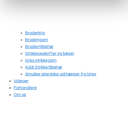
Broderkits
Broderigarn
Broderitilbehør
Strikkeopskrifter og bøger
Istex strikkegarn
Addi Strikketilbehør
Smukke islandske uldtæpper fra Ístex
Videoer
Forhandlere
Om os