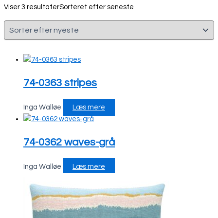
Viser 3 resultater
Sorteret efter seneste
74-0363 stripes
Inga Walløe
Læs mere
74-0362 waves-grå
Inga Walløe
Læs mere