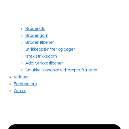
Broderkits
Broderigarn
Broderitilbehør
Strikkeopskrifter og bøger
Istex strikkegarn
Addi Strikketilbehør
Smukke islandske uldtæpper fra Ístex
Videoer
Forhandlere
Om os