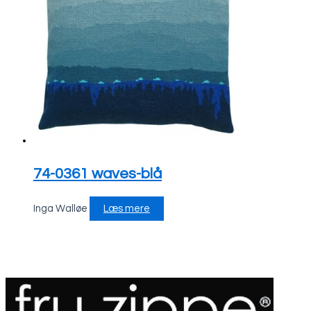
74-0361 waves-blå
Inga Walløe
Læs mere