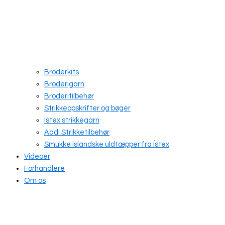
Broderkits
Broderigarn
Broderitilbehør
Strikkeopskrifter og bøger
Istex strikkegarn
Addi Strikketilbehør
Smukke islandske uldtæpper fra Ístex
Videoer
Forhandlere
Om os