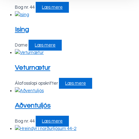
Bog nr. 44
Læs mere
Ising
Dame
Læs mere
Veturnætur
Álafosslopi opskrifter
Læs mere
Aðventuljós
Bog nr. 44
Læs mere