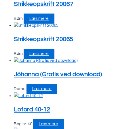
Strikkeopskrift 20067
Børn
Læs mere
Strikkeopskrift 20065
Børn
Læs mere
Jóhanna (Gratis ved download)
Dame
Læs mere
Loford 40-12
Bog nr. 40
Læs mere