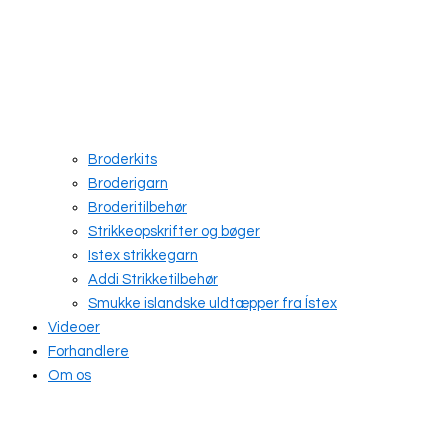
Broderkits
Broderigarn
Broderitilbehør
Strikkeopskrifter og bøger
Istex strikkegarn
Addi Strikketilbehør
Smukke islandske uldtæpper fra Ístex
Videoer
Forhandlere
Om os