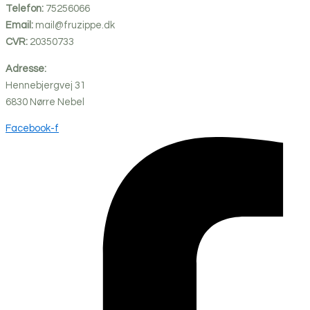
Telefon:
75256066
Email:
mail@fruzippe.dk
CVR:
20350733
Adresse:
Hennebjergvej 31
6830
Nørre
Nebel
Facebook-f