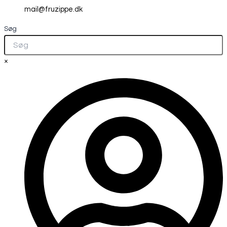
mail@fruzippe.dk
Søg
×