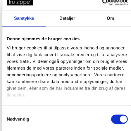
Se strikkeopskrifter
Viser 30 resultater
Sorteret efter seneste
Samtykke
Detaljer
Om
Denne hjemmeside bruger cookies
Vi bruger cookies til at tilpasse vores indhold og annoncer,
til at vise dig funktioner til sociale medier og til at analysere
vores trafik. Vi deler også oplysninger om din brug af vores
Eyjar
hjemmeside med vores partnere inden for sociale medier,
annonceringspartnere og analysepartnere. Vores partnere
Bog nr. 44
Læs mere
kan kombinere disse data med andre oplysninger, du har
givet dem, eller som de har indsamlet fra din brug af deres
tjenester.
Snjóborg
Samtykkevalg
Bog nr. 44
Læs mere
Nødvendig