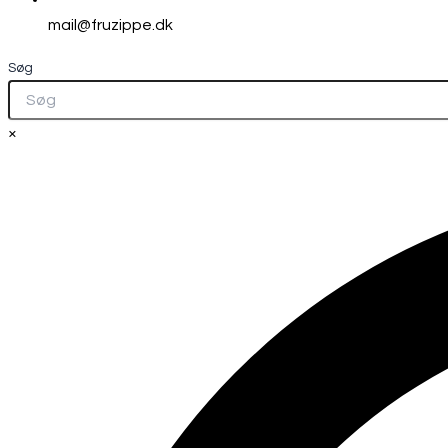
mail@fruzippe.dk
Søg
×