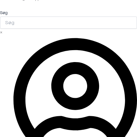
Søg
×