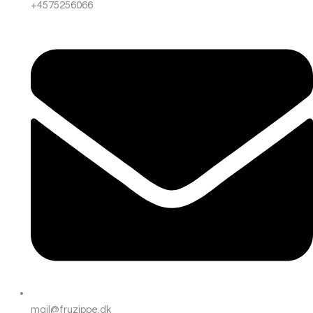
+4575256066
mail@fruzippe.dk