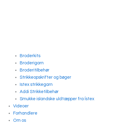
Broderkits
Broderigarn
Broderitilbehør
Strikkeopskrifter og bøger
Istex strikkegarn
Addi Strikketilbehør
Smukke islandske uldtæpper fra Ístex
Videoer
Forhandlere
Om os