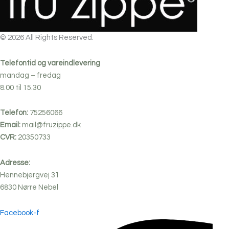
© 2026 All Rights Reserved.
Telefontid og vareindlevering
mandag – fredag
8.00 til 15.30
Telefon:
75256066
Email:
mail@fruzippe.dk
CVR:
20350733
Adresse:
Hennebjergvej 31
6830
Nørre
Nebel
Facebook-f