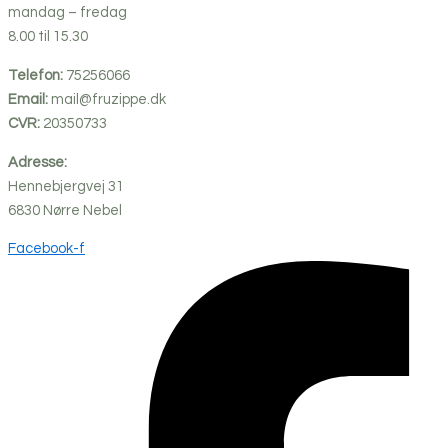
mandag – fredag
8.00 til 15.30
Telefon:
75256066
Email:
mail@fruzippe.dk
CVR:
20350733
Adresse:
Hennebjergvej 31
6830
Nørre
Nebel
Facebook-f