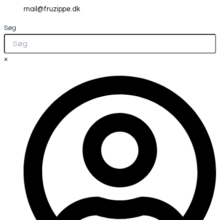
mail@fruzippe.dk
Søg
×