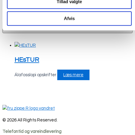
Tillad valgte
Se strikkeopskrifter
Viser 1 resultat
Afvis
HEsTUR
Álafosslopi opskrifter
Læs mere
© 2026 All Rights Reserved.
Telefontid og vareindlevering