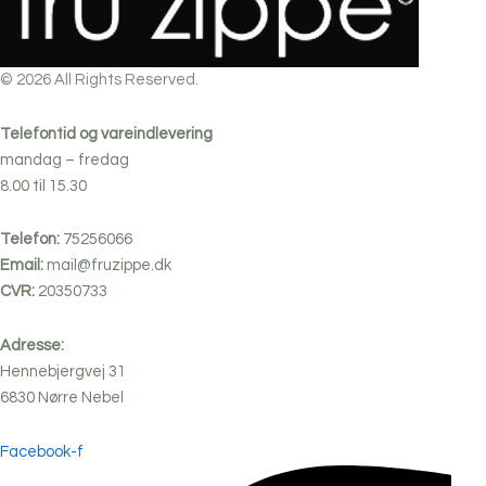
© 2026 All Rights Reserved.
Telefontid og vareindlevering
mandag – fredag
8.00 til 15.30
Telefon:
75256066
Email:
mail@fruzippe.dk
CVR:
20350733
Adresse:
Hennebjergvej 31
6830
Nørre
Nebel
Facebook-f