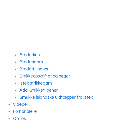
Broderkits
Broderigarn
Broderitilbehør
Strikkeopskrifter og bøger
Istex strikkegarn
Addi Strikketilbehør
Smukke islandske uldtæpper fra Ístex
Videoer
Forhandlere
Om os