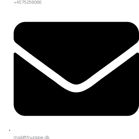
+4575256066
mail@fruzippe.dk