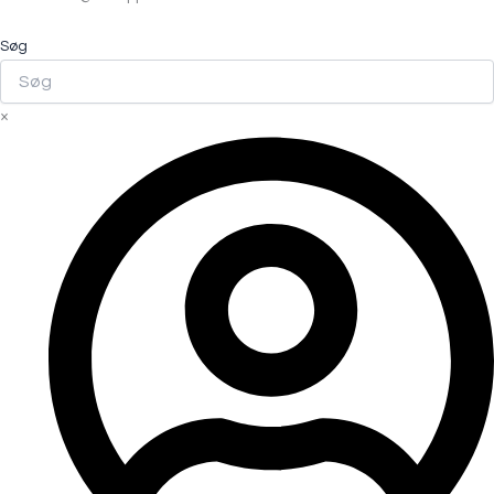
Søg
×