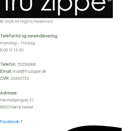
© 2026 All Rights Reserved.
Telefontid og vareindlevering
mandag – fredag
8.00 til 15.30
Telefon:
75256066
Email:
mail@fruzippe.dk
CVR:
20350733
Adresse:
Hennebjergvej 31
6830
Nørre
Nebel
Facebook-f