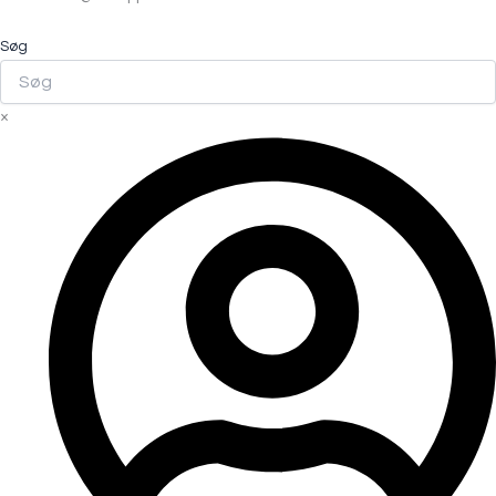
Søg
×