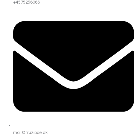
+4575256066
mail@fruzippe.dk