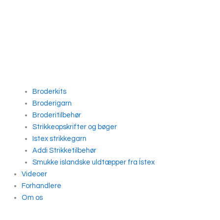
Broderkits
Broderigarn
Broderitilbehør
Strikkeopskrifter og bøger
Istex strikkegarn
Addi Strikketilbehør
Smukke islandske uldtæpper fra Ístex
Videoer
Forhandlere
Om os