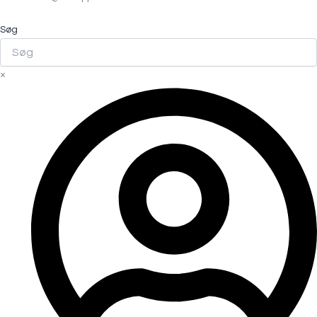
Søg
×