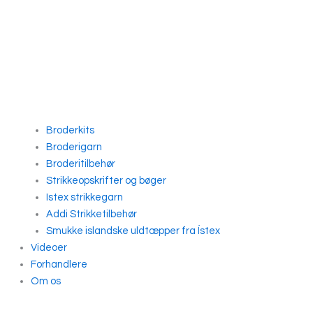
Broderkits
Broderigarn
Broderitilbehør
Strikkeopskrifter og bøger
Istex strikkegarn
Addi Strikketilbehør
Smukke islandske uldtæpper fra Ístex
Videoer
Forhandlere
Om os