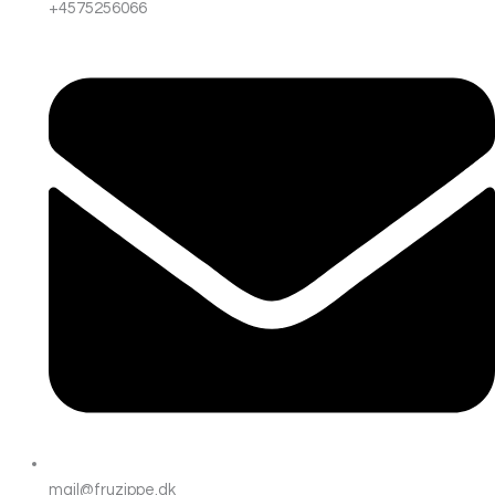
+4575256066
mail@fruzippe.dk