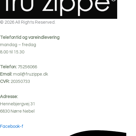
© 2026 All Rights Reserved.
Telefontid og vareindlevering
mandag – fredag
8.00 til 15.30
Telefon:
75256066
Email:
mail@fruzippe.dk
CVR:
20350733
Adresse:
Hennebjergvej 31
6830
Nørre
Nebel
Facebook-f