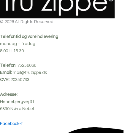
© 2026 All Rights Reserved.
Telefontid og vareindlevering
mandag – fredag
8.00 til 15.30
Telefon:
75256066
Email:
mail@fruzippe.dk
CVR:
20350733
Adresse:
Hennebjergvej 31
6830
Nørre
Nebel
Facebook-f