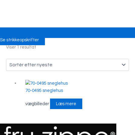
Se strikkeopskrifter
Viser 1 resultat
70-0495 sneglehus
vægbilleder
Læs mere