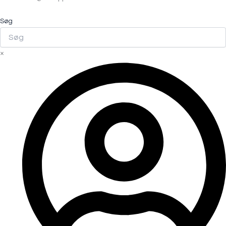
Søg
×