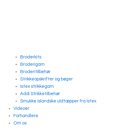
Broderkits
Broderigarn
Broderitilbehør
Strikkeopskrifter og bøger
Istex strikkegarn
Addi Strikketilbehør
Smukke islandske uldtæpper fra Ístex
Videoer
Forhandlere
Om os