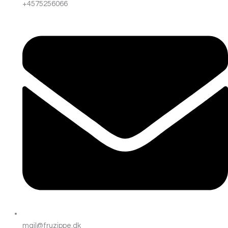
+4575256066
mail@fruzippe.dk