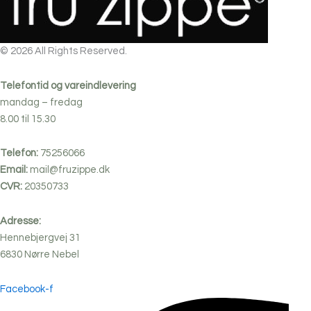
© 2026 All Rights Reserved.
Telefontid og vareindlevering
mandag – fredag
8.00 til 15.30
Telefon:
75256066
Email:
mail@fruzippe.dk
CVR:
20350733
Adresse:
Hennebjergvej 31
6830
Nørre
Nebel
Facebook-f