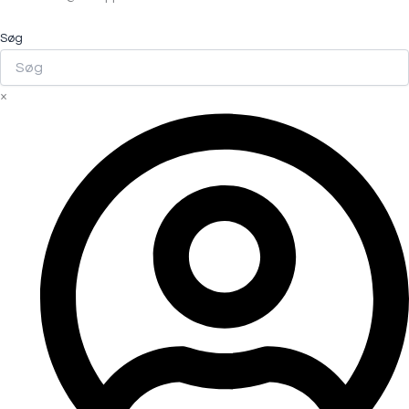
Søg
×