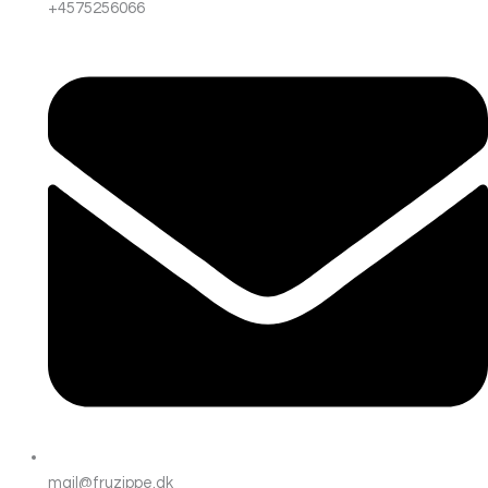
+4575256066
mail@fruzippe.dk