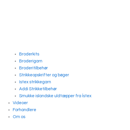
Broderkits
Broderigarn
Broderitilbehør
Strikkeopskrifter og bøger
Istex strikkegarn
Addi Strikketilbehør
Smukke islandske uldtæpper fra Ístex
Videoer
Forhandlere
Om os