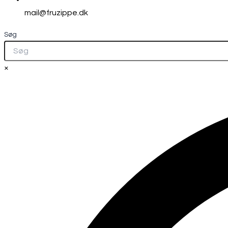
mail@fruzippe.dk
Søg
×