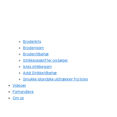
Broderkits
Broderigarn
Broderitilbehør
Strikkeopskrifter og bøger
Istex strikkegarn
Addi Strikketilbehør
Smukke islandske uldtæpper fra Ístex
Videoer
Forhandlere
Om os