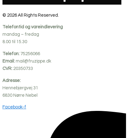
© 2026 All Rights Reserved.
Telefontid og vareindlevering
mandag – fredag
8.00 til 15.30
Telefon:
75256066
Email:
mail@fruzippe.dk
CVR:
20350733
Adresse:
Hennebjergvej 31
6830
Nørre
Nebel
Facebook-f