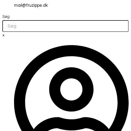
mail@fruzippe.dk
Søg
×