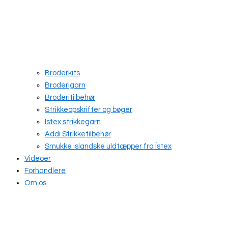
Broderkits
Broderigarn
Broderitilbehør
Strikkeopskrifter og bøger
Istex strikkegarn
Addi Strikketilbehør
Smukke islandske uldtæpper fra Ístex
Videoer
Forhandlere
Om os