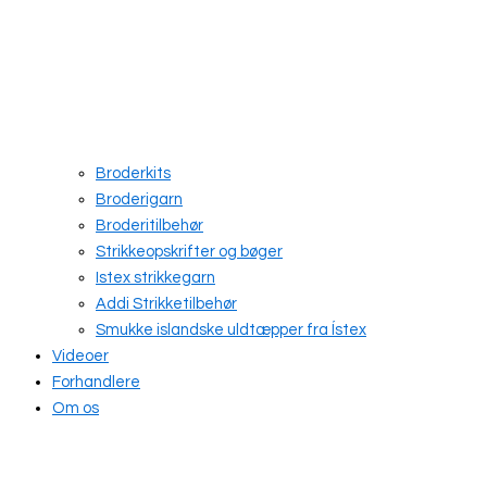
Broderkits
Broderigarn
Broderitilbehør
Strikkeopskrifter og bøger
Istex strikkegarn
Addi Strikketilbehør
Smukke islandske uldtæpper fra Ístex
Videoer
Forhandlere
Om os