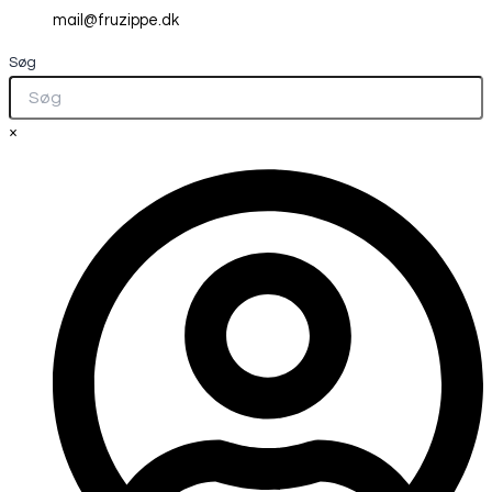
mail@fruzippe.dk
Søg
×