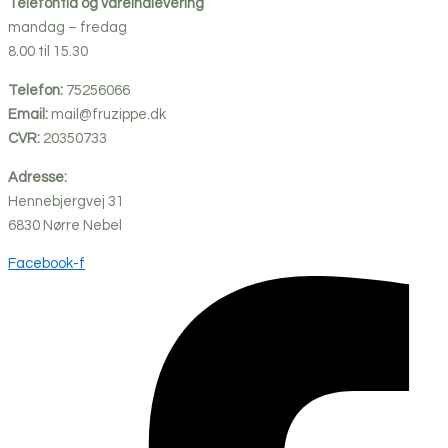
Telefontid og vareindlevering
mandag – fredag
8.00 til 15.30
Telefon:
75256066
Email:
mail@fruzippe.dk
CVR:
20350733
Adresse:
Hennebjergvej 31
6830
Nørre
Nebel
Facebook-f