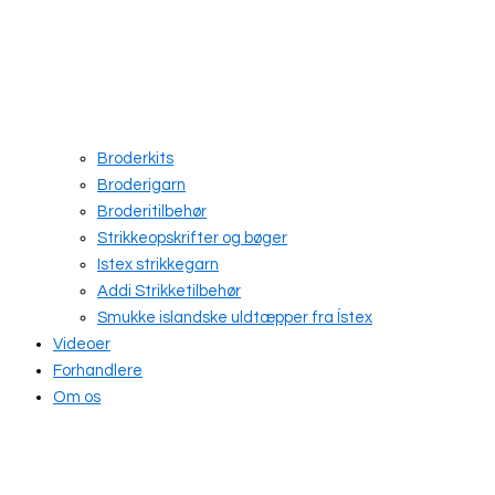
Broderkits
Broderigarn
Broderitilbehør
Strikkeopskrifter og bøger
Istex strikkegarn
Addi Strikketilbehør
Smukke islandske uldtæpper fra Ístex
Videoer
Forhandlere
Om os