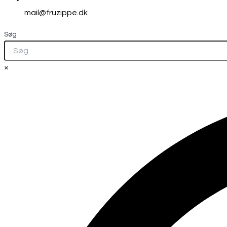
mail@fruzippe.dk
Søg
×