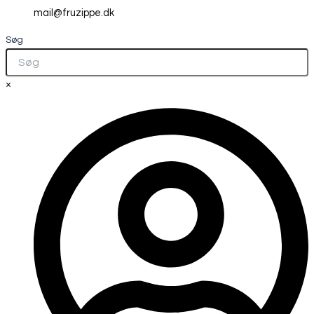
mail@fruzippe.dk
Søg
×