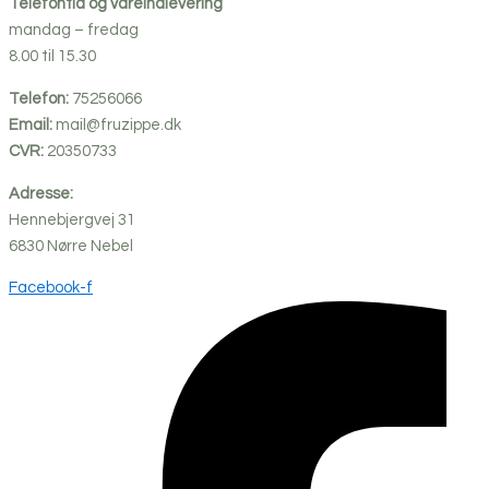
Telefontid og vareindlevering
mandag – fredag
8.00 til 15.30
Telefon:
75256066
Email:
mail@fruzippe.dk
CVR:
20350733
Adresse:
Hennebjergvej 31
6830
Nørre
Nebel
Facebook-f