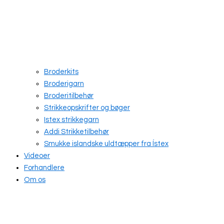
Broderkits
Broderigarn
Broderitilbehør
Strikkeopskrifter og bøger
Istex strikkegarn
Addi Strikketilbehør
Smukke islandske uldtæpper fra Ístex
Videoer
Forhandlere
Om os