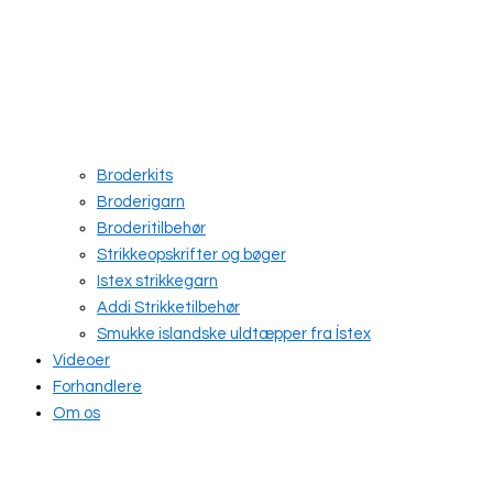
Broderkits
Broderigarn
Broderitilbehør
Strikkeopskrifter og bøger
Istex strikkegarn
Addi Strikketilbehør
Smukke islandske uldtæpper fra Ístex
Videoer
Forhandlere
Om os