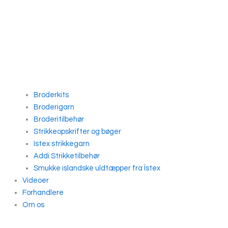
Broderkits
Broderigarn
Broderitilbehør
Strikkeopskrifter og bøger
Istex strikkegarn
Addi Strikketilbehør
Smukke islandske uldtæpper fra Ístex
Videoer
Forhandlere
Om os