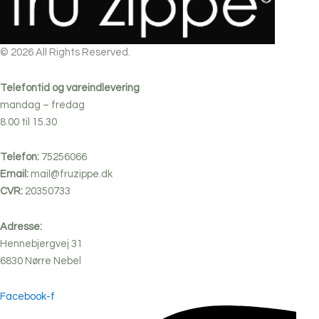
© 2026 All Rights Reserved.
Telefontid og vareindlevering
mandag – fredag
8.00 til 15.30
Telefon:
75256066
Email:
mail@fruzippe.dk
CVR:
20350733
Adresse:
Hennebjergvej 31
6830
Nørre
Nebel
Facebook-f