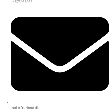
+4575256066
mail@fruzippe.dk