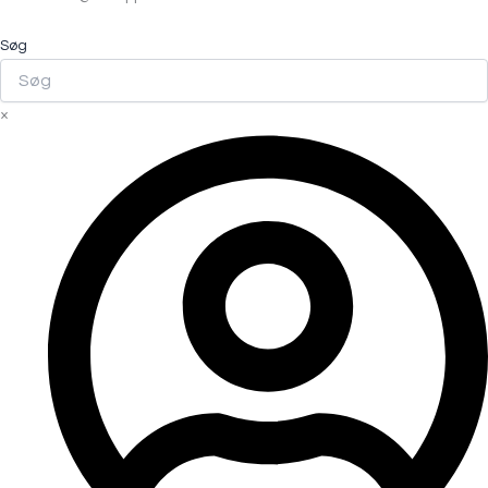
Søg
×