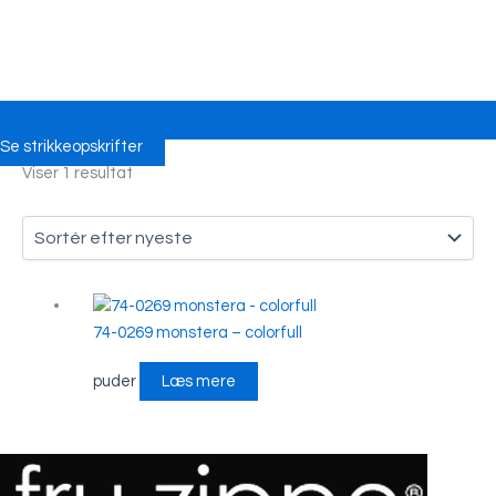
Se strikkeopskrifter
Viser 1 resultat
74-0269 monstera – colorfull
puder
Læs mere