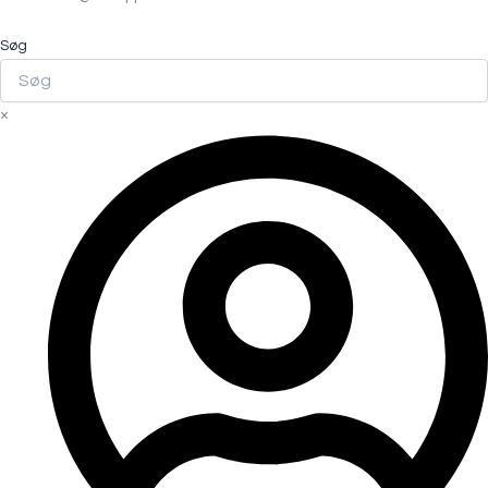
Søg
×