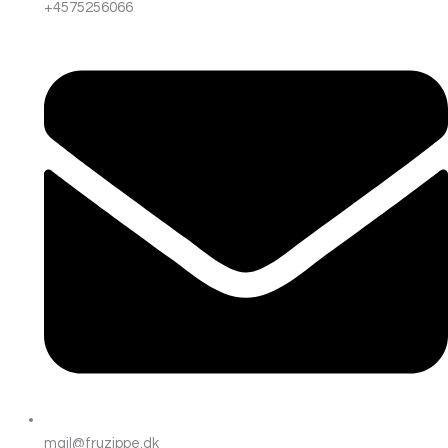
+4575256066
mail@fruzippe.dk