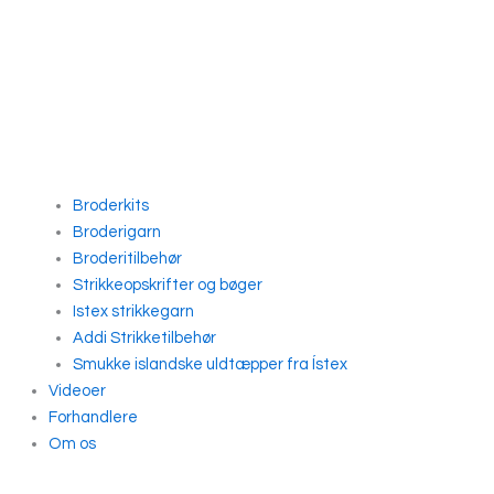
Broderkits
Broderigarn
Broderitilbehør
Strikkeopskrifter og bøger
Istex strikkegarn
Addi Strikketilbehør
Smukke islandske uldtæpper fra Ístex
Videoer
Forhandlere
Om os