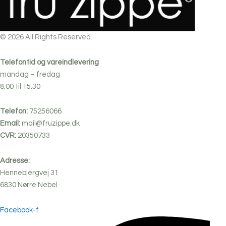
© 2026 All Rights Reserved.
Telefontid og vareindlevering
mandag – fredag
8.00 til 15.30
Telefon:
75256066
Email:
mail@fruzippe.dk
CVR:
20350733
Adresse:
Hennebjergvej 31
6830
Nørre
Nebel
Facebook-f