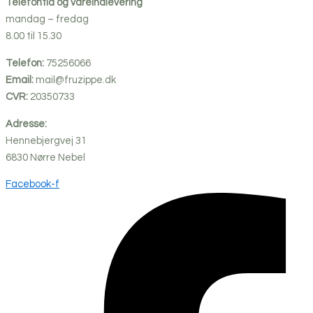
Telefontid og vareindlevering
mandag – fredag
8.00 til 15.30
Telefon:
75256066
Email:
mail@fruzippe.dk
CVR:
20350733
Adresse:
Hennebjergvej 31
6830
Nørre
Nebel
Facebook-f