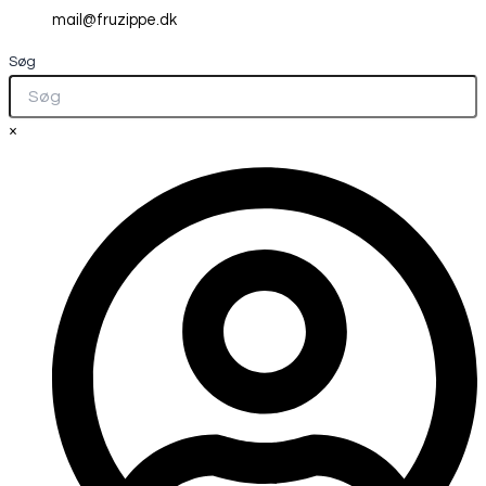
mail@fruzippe.dk
Søg
×