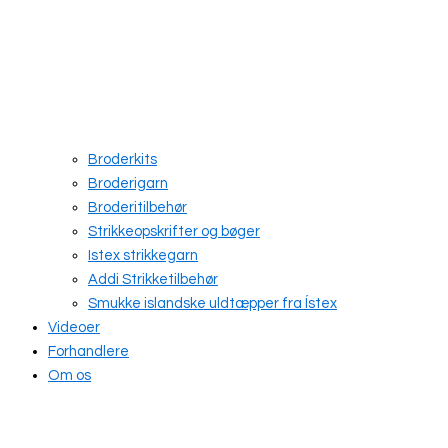
Broderkits
Broderigarn
Broderitilbehør
Strikkeopskrifter og bøger
Istex strikkegarn
Addi Strikketilbehør
Smukke islandske uldtæpper fra Ístex
Videoer
Forhandlere
Om os