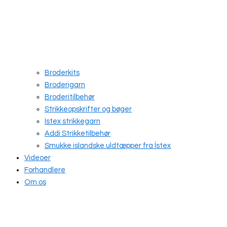
Broderkits
Broderigarn
Broderitilbehør
Strikkeopskrifter og bøger
Istex strikkegarn
Addi Strikketilbehør
Smukke islandske uldtæpper fra Ístex
Videoer
Forhandlere
Om os