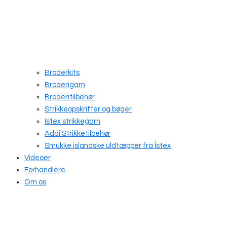
Broderkits
Broderigarn
Broderitilbehør
Strikkeopskrifter og bøger
Istex strikkegarn
Addi Strikketilbehør
Smukke islandske uldtæpper fra Ístex
Videoer
Forhandlere
Om os