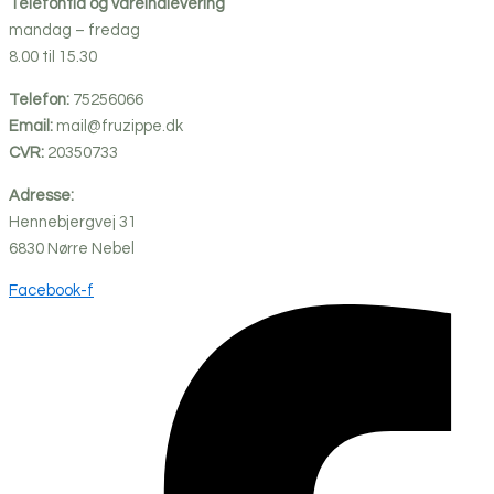
Telefontid og vareindlevering
mandag – fredag
8.00 til 15.30
Telefon:
75256066
Email:
mail@fruzippe.dk
CVR:
20350733
Adresse:
Hennebjergvej 31
6830
Nørre
Nebel
Facebook-f