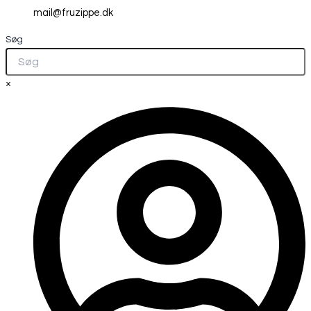
mail@fruzippe.dk
Søg
×