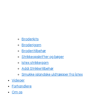
Broderkits
Broderigarn
Broderitilbehør
Strikkeopskrifter og bøger
Istex strikkegarn
Addi Strikketilbehør
Smukke islandske uldtæpper fra Ístex
Videoer
Forhandlere
Om os