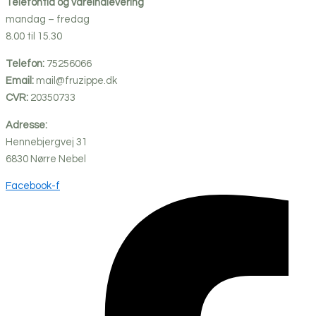
Telefontid og vareindlevering
mandag – fredag
8.00 til 15.30
Telefon:
75256066
Email:
mail@fruzippe.dk
CVR:
20350733
Adresse:
Hennebjergvej 31
6830
Nørre
Nebel
Facebook-f