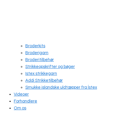
Broderkits
Broderigarn
Broderitilbehør
Strikkeopskrifter og bøger
Istex strikkegarn
Addi Strikketilbehør
Smukke islandske uldtæpper fra Ístex
Videoer
Forhandlere
Om os