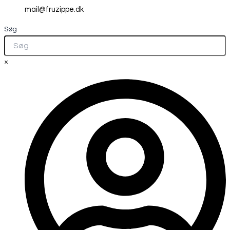
mail@fruzippe.dk
Søg
×