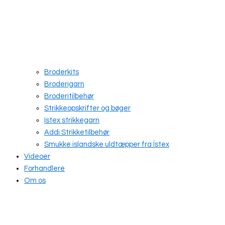
Broderkits
Broderigarn
Broderitilbehør
Strikkeopskrifter og bøger
Istex strikkegarn
Addi Strikketilbehør
Smukke islandske uldtæpper fra Ístex
Videoer
Forhandlere
Om os