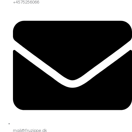
+4575256066
mail@fruzippe.dk