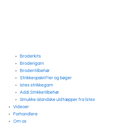
Broderkits
Broderigarn
Broderitilbehør
Strikkeopskrifter og bøger
Istex strikkegarn
Addi Strikketilbehør
Smukke islandske uldtæpper fra Ístex
Videoer
Forhandlere
Om os