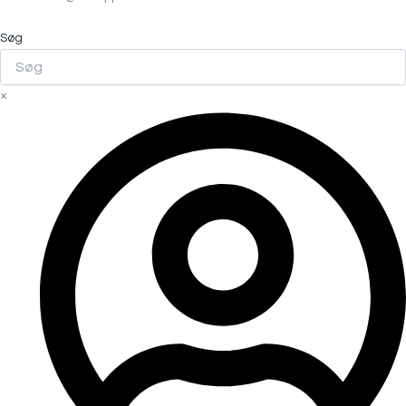
Søg
×