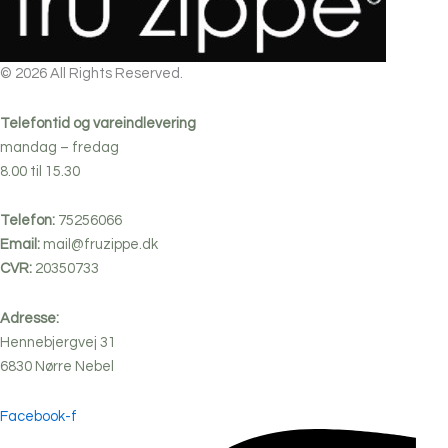
© 2026 All Rights Reserved.
Telefontid og vareindlevering
mandag – fredag
8.00 til 15.30
Telefon:
75256066
Email:
mail@fruzippe.dk
CVR:
20350733
Adresse:
Hennebjergvej 31
6830
Nørre
Nebel
Facebook-f