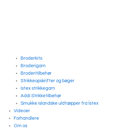
Broderkits
Broderigarn
Broderitilbehør
Strikkeopskrifter og bøger
Istex strikkegarn
Addi Strikketilbehør
Smukke islandske uldtæpper fra Ístex
Videoer
Forhandlere
Om os