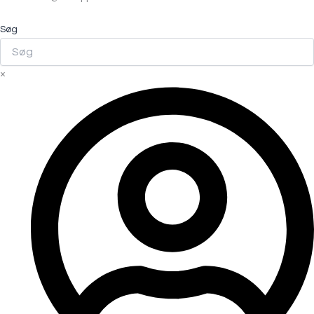
Søg
×