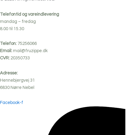
Telefontid og vareindlevering
mandag – fredag
8.00 til 15.30
Telefon:
75256066
Email:
mail@fruzippe.dk
CVR:
20350733
Adresse:
Hennebjergvej 31
6830
Nørre
Nebel
Facebook-f