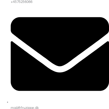
+4575256066
mail@fruzippe.dk