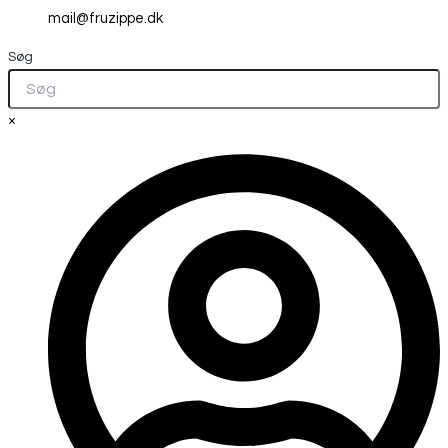
mail@fruzippe.dk
Søg
×