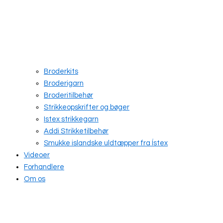
Broderkits
Broderigarn
Broderitilbehør
Strikkeopskrifter og bøger
Istex strikkegarn
Addi Strikketilbehør
Smukke islandske uldtæpper fra Ístex
Videoer
Forhandlere
Om os