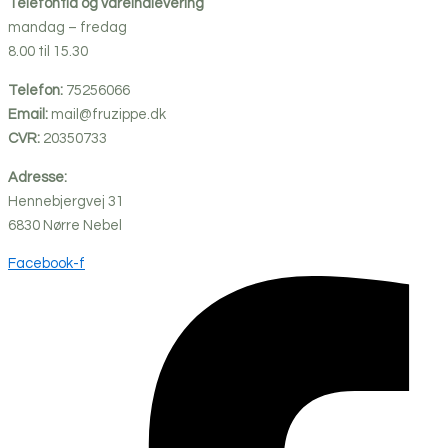
Telefontid og vareindlevering
mandag – fredag
8.00 til 15.30
Telefon:
75256066
Email:
mail@fruzippe.dk
CVR:
20350733
Adresse:
Hennebjergvej 31
6830
Nørre
Nebel
Facebook-f