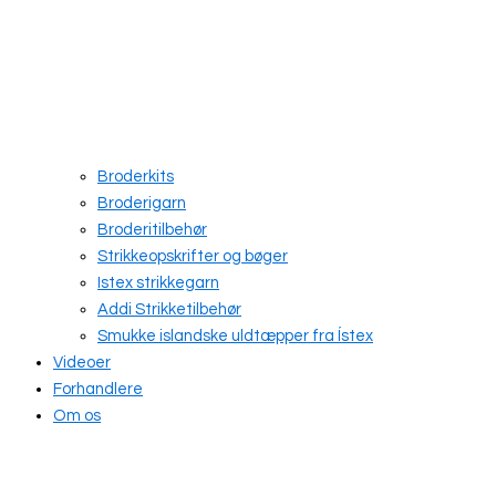
Broderkits
Broderigarn
Broderitilbehør
Strikkeopskrifter og bøger
Istex strikkegarn
Addi Strikketilbehør
Smukke islandske uldtæpper fra Ístex
Videoer
Forhandlere
Om os