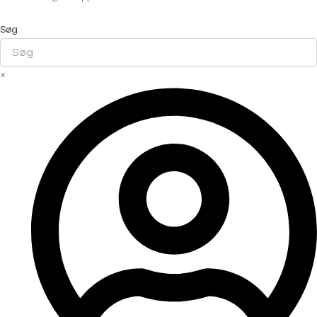
Søg
×