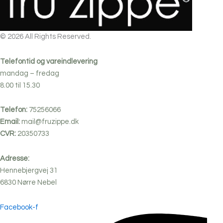
© 2026 All Rights Reserved.
Telefontid og vareindlevering
mandag – fredag
8.00 til 15.30
Telefon:
75256066
Email:
mail@fruzippe.dk
CVR:
20350733
Adresse:
Hennebjergvej 31
6830
Nørre
Nebel
Facebook-f