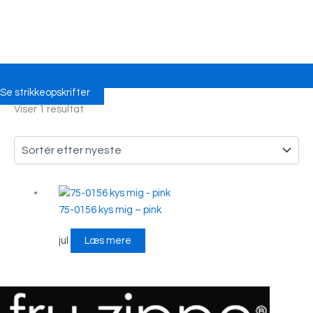
Se strikkeopskrifter
Viser 1 resultat
75-0156 kys mig – pink
jul
Læs mere