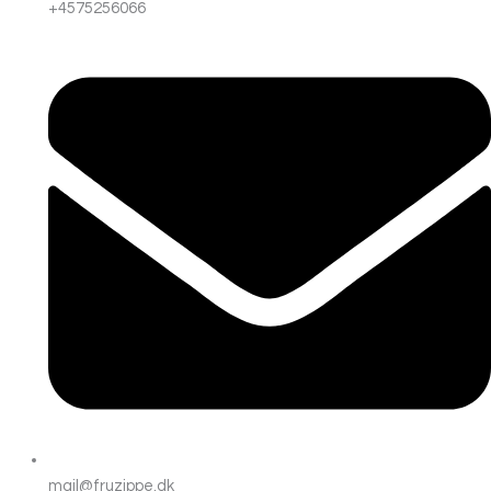
+4575256066
mail@fruzippe.dk