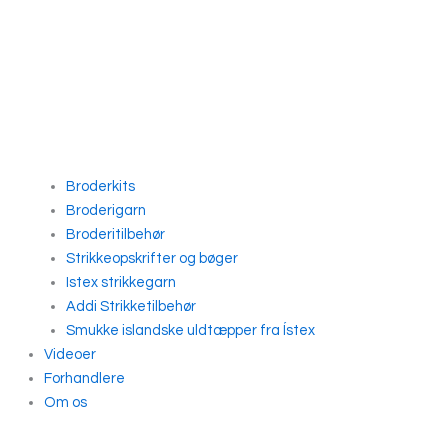
Broderkits
Broderigarn
Broderitilbehør
Strikkeopskrifter og bøger
Istex strikkegarn
Addi Strikketilbehør
Smukke islandske uldtæpper fra Ístex
Videoer
Forhandlere
Om os