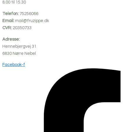
8.00 til 15.30
Telefon:
75256066
Email:
mail@fruzippe.dk
CVR:
20350733
Adresse:
Hennebjergvej 31
6830
Nørre
Nebel
Facebook-f