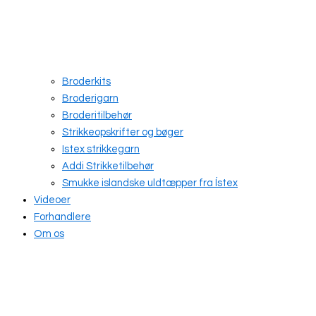
Broderkits
Broderigarn
Broderitilbehør
Strikkeopskrifter og bøger
Istex strikkegarn
Addi Strikketilbehør
Smukke islandske uldtæpper fra Ístex
Videoer
Forhandlere
Om os