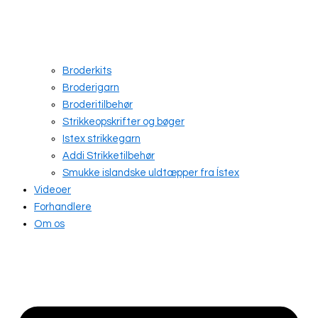
Broderkits
Broderigarn
Broderitilbehør
Strikkeopskrifter og bøger
Istex strikkegarn
Addi Strikketilbehør
Smukke islandske uldtæpper fra Ístex
Videoer
Forhandlere
Om os