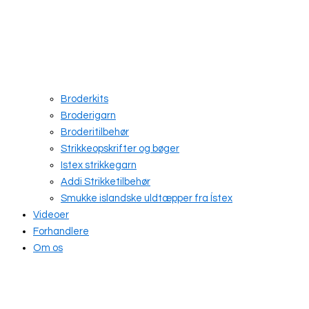
Broderkits
Broderigarn
Broderitilbehør
Strikkeopskrifter og bøger
Istex strikkegarn
Addi Strikketilbehør
Smukke islandske uldtæpper fra Ístex
Videoer
Forhandlere
Om os