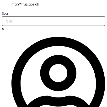
mail@fruzippe.dk
Søg
×