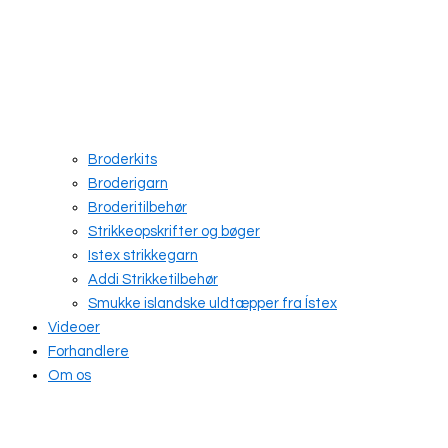
Broderkits
Broderigarn
Broderitilbehør
Strikkeopskrifter og bøger
Istex strikkegarn
Addi Strikketilbehør
Smukke islandske uldtæpper fra Ístex
Videoer
Forhandlere
Om os