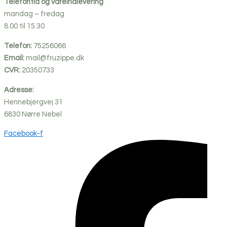
Telefontid og vareindlevering
mandag – fredag
8.00 til 15.30
Telefon:
75256066
Email:
mail@fruzippe.dk
CVR:
20350733
Adresse:
Hennebjergvej 31
6830
Nørre
Nebel
Facebook-f