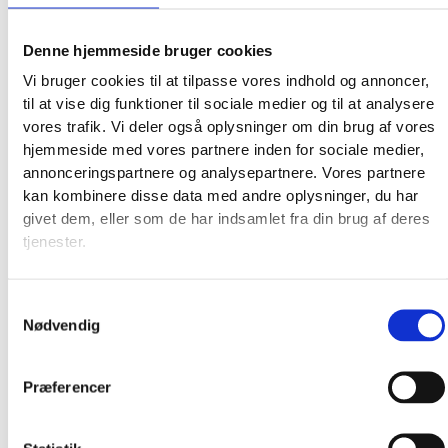
Denne hjemmeside bruger cookies
Vi bruger cookies til at tilpasse vores indhold og annoncer,
til at vise dig funktioner til sociale medier og til at analysere
vores trafik. Vi deler også oplysninger om din brug af vores
hjemmeside med vores partnere inden for sociale medier,
annonceringspartnere og analysepartnere. Vores partnere
kan kombinere disse data med andre oplysninger, du har
givet dem, eller som de har indsamlet fra din brug af deres
tjenester.
Broderkits
Broderigarn
Broderitilbehør
Samtykkevalg
Strikkeopskrifter og bøger
Nødvendig
Istex strikkegarn
Addi Strikketilbehør
Præferencer
Smukke islandske uldtæpper fra Ístex
Videoer
Forhandlere