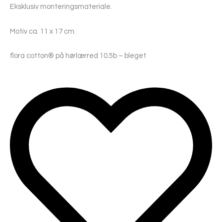
Eksklusiv monteringsmateriale.
Motiv ca. 11 x 17 cm.
flora cotton® på hørlærred 10.5b – bleget