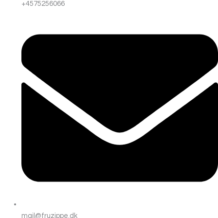
+4575256066
mail@fruzippe.dk