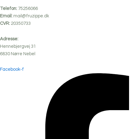
Telefon:
75256066
Email:
mail@fruzippe.dk
CVR:
20350733
Adresse:
Hennebjergvej 31
6830
Nørre
Nebel
Facebook-f