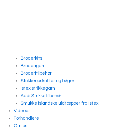
Broderkits
Broderigarn
Broderitilbehør
Strikkeopskrifter og bøger
Istex strikkegarn
Addi Strikketilbehør
Smukke islandske uldtæpper fra Ístex
Videoer
Forhandlere
Om os