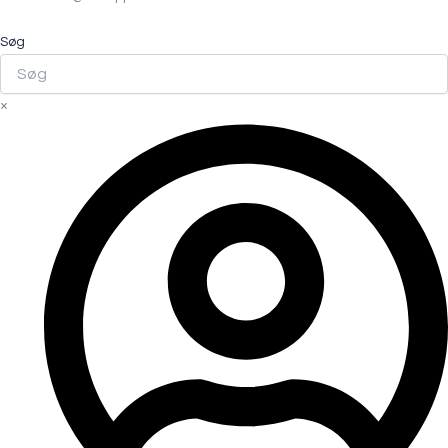
Søg
×