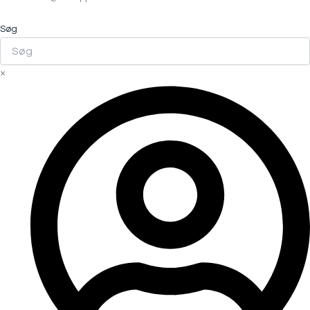
Søg
×