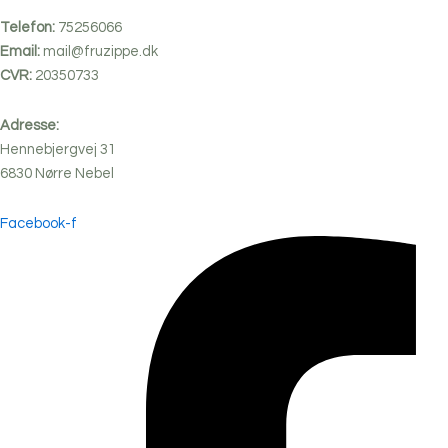
Telefon:
75256066
Email:
mail@fruzippe.dk
CVR:
20350733
Adresse:
Hennebjergvej 31
6830
Nørre
Nebel
Facebook-f