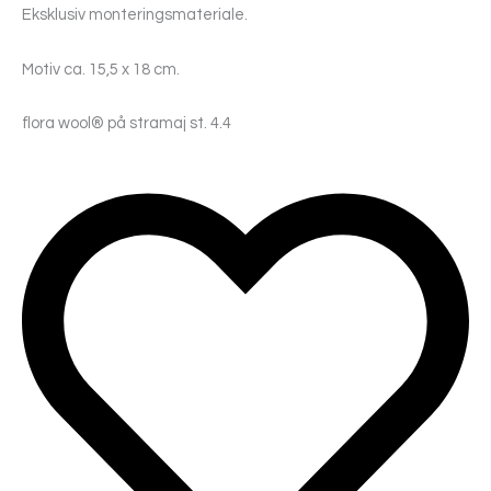
Eksklusiv monteringsmateriale.
Motiv ca. 15,5 x 18 cm.
flora wool® på stramaj st. 4.4