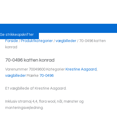
Se strikkeopskrifter
Forside
/
Produktkategorier
/
vægbilleder
/ 70-0496 katten
konrad
70-0496 katten konrad
Varenummer
70049600
Kategorier
Krestine Aagaard
,
vægbilleder
Mærke
70-0496
Et vægbillede af Krestine Aagaard.
Inklusiv stramaj 4,4, flora wool, nål, mønster og
monteringsvejledning.