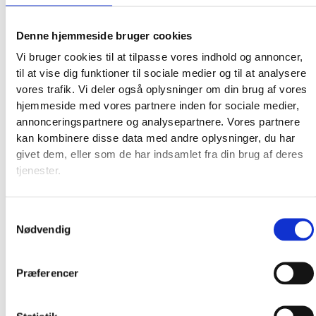
Denne hjemmeside bruger cookies
Vi bruger cookies til at tilpasse vores indhold og annoncer,
til at vise dig funktioner til sociale medier og til at analysere
vores trafik. Vi deler også oplysninger om din brug af vores
hjemmeside med vores partnere inden for sociale medier,
annonceringspartnere og analysepartnere. Vores partnere
kan kombinere disse data med andre oplysninger, du har
givet dem, eller som de har indsamlet fra din brug af deres
tjenester.
Broderkits
Broderigarn
Broderitilbehør
Samtykkevalg
Strikkeopskrifter og bøger
Nødvendig
Istex strikkegarn
Addi Strikketilbehør
Præferencer
Smukke islandske uldtæpper fra Ístex
Videoer
Forhandlere