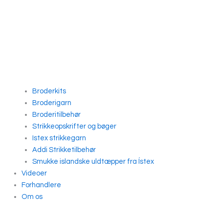
Broderkits
Broderigarn
Broderitilbehør
Strikkeopskrifter og bøger
Istex strikkegarn
Addi Strikketilbehør
Smukke islandske uldtæpper fra Ístex
Videoer
Forhandlere
Om os