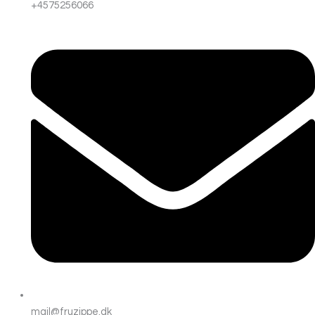
+4575256066
mail@fruzippe.dk