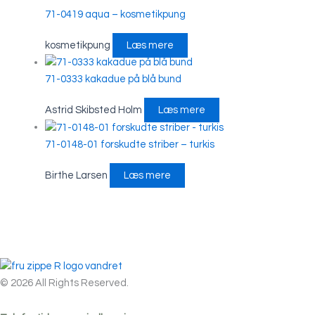
71-0419 aqua – kosmetikpung
kosmetikpung
Læs mere
71-0333 kakadue på blå bund
Astrid Skibsted Holm
Læs mere
71-0148-01 forskudte striber – turkis
Birthe Larsen
Læs mere
© 2026 All Rights Reserved.