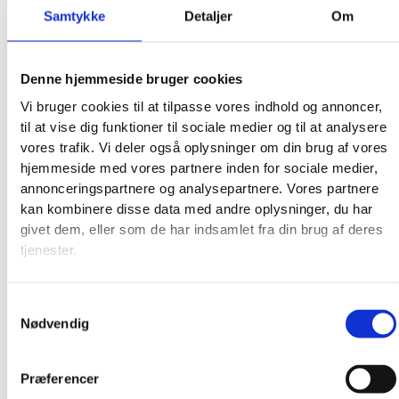
Samtykke
Detaljer
Om
Denne hjemmeside bruger cookies
Vi bruger cookies til at tilpasse vores indhold og annoncer,
til at vise dig funktioner til sociale medier og til at analysere
vores trafik. Vi deler også oplysninger om din brug af vores
hjemmeside med vores partnere inden for sociale medier,
annonceringspartnere og analysepartnere. Vores partnere
kan kombinere disse data med andre oplysninger, du har
Broderkits
givet dem, eller som de har indsamlet fra din brug af deres
Broderigarn
tjenester.
Broderitilbehør
Strikkeopskrifter og bøger
Samtykkevalg
Istex strikkegarn
Nødvendig
Addi Strikketilbehør
Smukke islandske uldtæpper fra Ístex
Videoer
Præferencer
Forhandlere