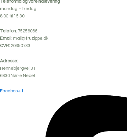
Telefontid og vareindlevering
mandag – fredag
8.00 til 15.30
Telefon:
75256066
Email:
mail@fruzippe.dk
CVR:
20350733
Adresse:
Hennebjergvej 31
6830
Nørre
Nebel
Facebook-f