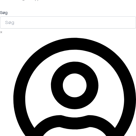
Søg
×