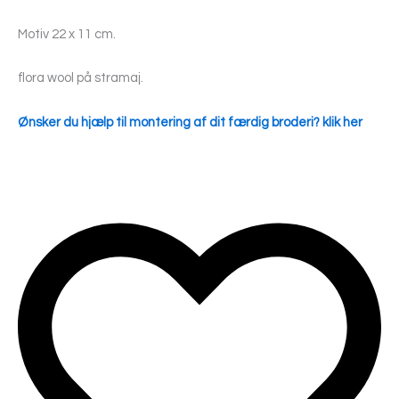
Motiv 22 x 11 cm.
flora wool på stramaj.
Ønsker du hjælp til montering af dit færdig broderi? klik her