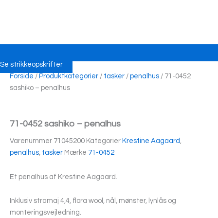
Se strikkeopskrifter
Forside
/
Produktkategorier
/
tasker
/
penalhus
/ 71-0452
sashiko – penalhus
71-0452 sashiko – penalhus
Varenummer
71045200
Kategorier
Krestine Aagaard
,
penalhus
,
tasker
Mærke
71-0452
Et penalhus af Krestine Aagaard.
Inklusiv stramaj 4,4, flora wool, nål, mønster, lynlås og
monteringsvejledning.