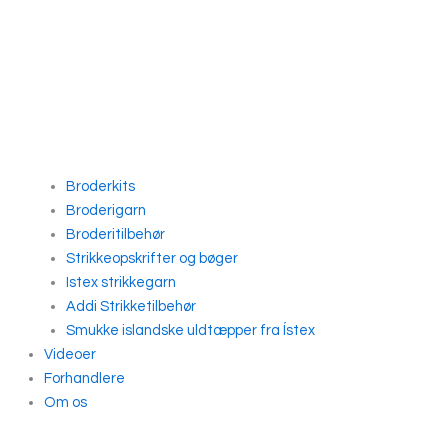
Broderkits
Broderigarn
Broderitilbehør
Strikkeopskrifter og bøger
Istex strikkegarn
Addi Strikketilbehør
Smukke islandske uldtæpper fra Ístex
Videoer
Forhandlere
Om os