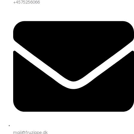
+4575256066
mail@fruzippe.dk