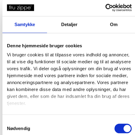
Samtykke
Detaljer
Om
Broderkits
Broderigarn
Broderitilbehør
Denne hjemmeside bruger cookies
Strikkeopskrifter og bøger
Vi bruger cookies til at tilpasse vores indhold og annoncer,
Istex strikkegarn
til at vise dig funktioner til sociale medier og til at analysere
Addi Strikketilbehør
vores trafik. Vi deler også oplysninger om din brug af vores
Smukke islandske uldtæpper fra Ístex
hjemmeside med vores partnere inden for sociale medier,
Videoer
annonceringspartnere og analysepartnere. Vores partnere
Forhandlere
kan kombinere disse data med andre oplysninger, du har
Om os
givet dem, eller som de har indsamlet fra din brug af deres
tjenester.
Samtykkevalg
Nødvendig