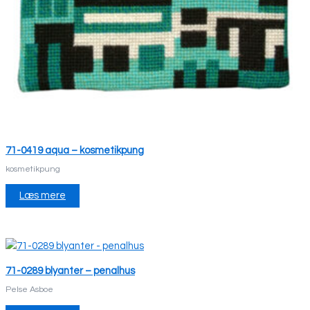
71-0419 aqua – kosmetikpung
kosmetikpung
Læs mere
71-0289 blyanter – penalhus
Pelse Asboe