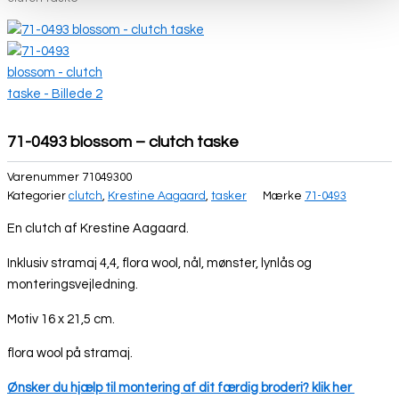
71-0493 blossom – clutch taske
Varenummer
71049300
Kategorier
clutch
,
Krestine Aagaard
,
tasker
Mærke
71-0493
En clutch af Krestine Aagaard.
Inklusiv stramaj 4,4, flora wool, nål, mønster, lynlås og
monteringsvejledning.
Motiv 16 x 21,5 cm.
flora wool på stramaj.
Ønsker du hjælp til montering af dit færdig broderi? klik her