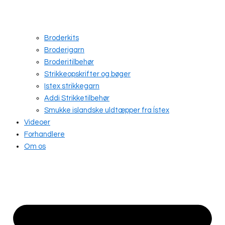
Broderkits
Broderigarn
Broderitilbehør
Strikkeopskrifter og bøger
Istex strikkegarn
Addi Strikketilbehør
Smukke islandske uldtæpper fra Ístex
Videoer
Forhandlere
Om os