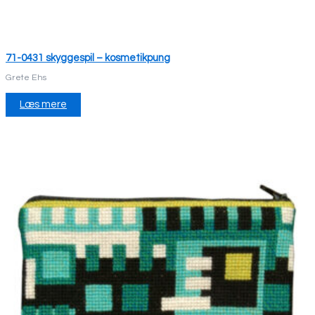
71-0431 skyggespil – kosmetikpung
Grete Ehs
Læs mere