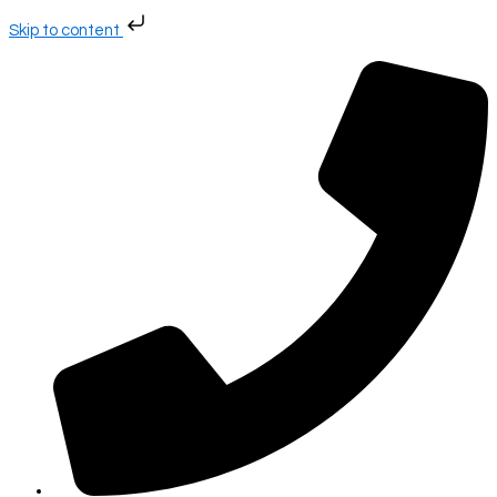
Gå
Skip to content
til
indholdet