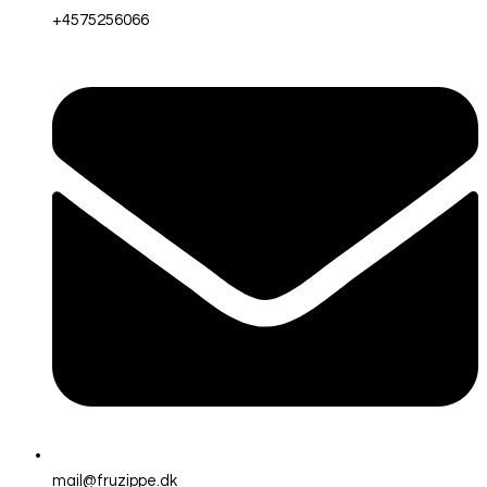
+4575256066
mail@fruzippe.dk