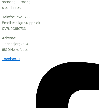
mandag – fredag
8.00 til 15.30
Telefon:
75256066
Email:
mail@fruzippe.dk
CVR:
20350733
Adresse:
Hennebjergvej 31
6830
Nørre
Nebel
Facebook-f