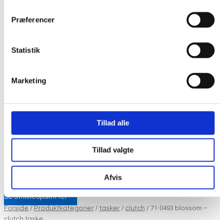
Præferencer
Statistik
Marketing
Tillad alle
Tillad valgte
Afvis
Se strikkeopskrifter
Forside
/
Produktkategorier
/
tasker
/
clutch
/ 71-0493 blossom –
clutch taske