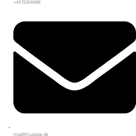
+4575256066
mail@fruzippe.dk