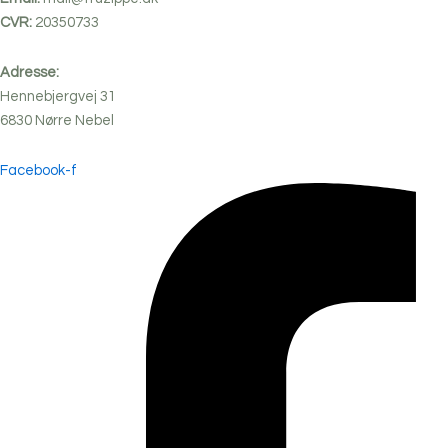
CVR:
20350733
Adresse:
Hennebjergvej 31
6830
Nørre
Nebel
Facebook-f