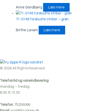
Anne Sandbjerg
Læs mere
71-0148 forskudte striber – grøn
Birthe Larsen
Læs mere
© 2026 All Rights Reserved.
Telefontid og vareindlevering
mandag – fredag
8.00 til 15.30
Telefon:
75256066
Email:
mail@fruzippe.dk