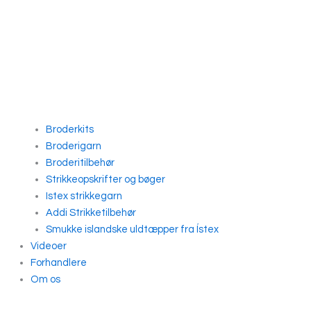
Broderkits
Broderigarn
Broderitilbehør
Strikkeopskrifter og bøger
Istex strikkegarn
Addi Strikketilbehør
Smukke islandske uldtæpper fra Ístex
Videoer
Forhandlere
Om os