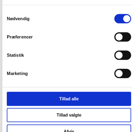
Samtykkevalg
Nødvendig
Præferencer
Statistik
Broderkits
Marketing
Broderigarn
Broderitilbehør
Strikkeopskrifter og bøger
Tillad alle
Istex strikkegarn
Addi Strikketilbehør
Tillad valgte
Smukke islandske uldtæpper fra Ístex
Videoer
Forhandlere
Afvis