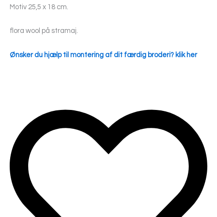
Motiv 25,5 x 18 cm.
flora wool på stramaj.
Ønsker du hjælp til montering af dit færdig broderi? klik her