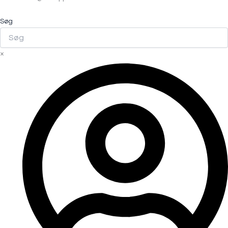
Søg
×