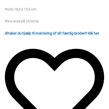
Motiv 18,5 x 13,5 cm.
flora wool på stramaj.
Ønsker du hjælp til montering af dit færdig broderi? klik her