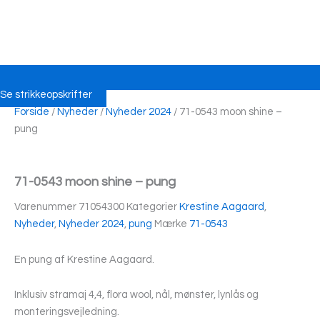
Se strikkeopskrifter
Forside
/
Nyheder
/
Nyheder 2024
/ 71-0543 moon shine –
pung
71-0543 moon shine – pung
Varenummer
71054300
Kategorier
Krestine Aagaard
,
Nyheder
,
Nyheder 2024
,
pung
Mærke
71-0543
En pung af Krestine Aagaard.
Inklusiv stramaj 4,4, flora wool, nål, mønster, lynlås og
monteringsvejledning.