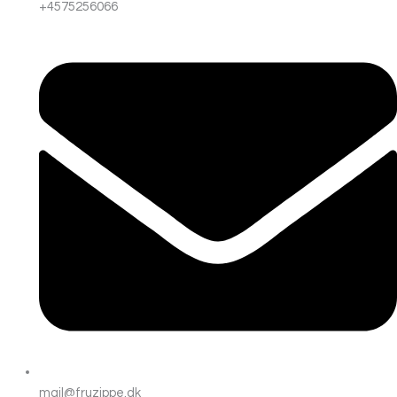
+4575256066
mail@fruzippe.dk