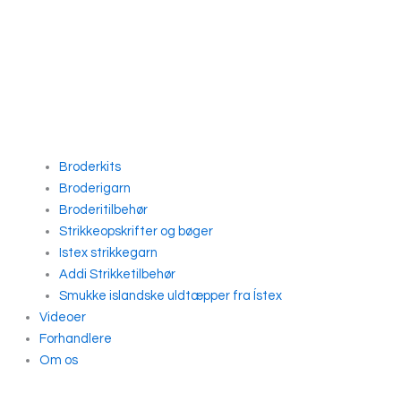
Broderkits
Broderigarn
Broderitilbehør
Strikkeopskrifter og bøger
Istex strikkegarn
Addi Strikketilbehør
Smukke islandske uldtæpper fra Ístex
Videoer
Forhandlere
Om os