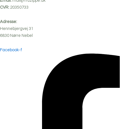
Email:
mail@fruzippe.dk
CVR:
20350733
Adresse:
Hennebjergvej 31
6830
Nørre
Nebel
Facebook-f