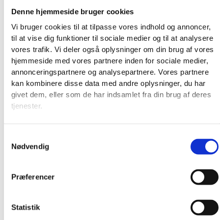
Denne hjemmeside bruger cookies
Vi bruger cookies til at tilpasse vores indhold og annoncer,
til at vise dig funktioner til sociale medier og til at analysere
vores trafik. Vi deler også oplysninger om din brug af vores
hjemmeside med vores partnere inden for sociale medier,
annonceringspartnere og analysepartnere. Vores partnere
kan kombinere disse data med andre oplysninger, du har
givet dem, eller som de har indsamlet fra din brug af deres
tjenester.
Broderkits
Broderigarn
Samtykkevalg
Broderitilbehør
Nødvendig
Strikkeopskrifter og bøger
Istex strikkegarn
Præferencer
Addi Strikketilbehør
Smukke islandske uldtæpper fra Ístex
Videoer
Statistik
Forhandlere