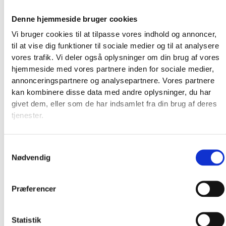
Denne hjemmeside bruger cookies
Vi bruger cookies til at tilpasse vores indhold og annoncer,
til at vise dig funktioner til sociale medier og til at analysere
vores trafik. Vi deler også oplysninger om din brug af vores
hjemmeside med vores partnere inden for sociale medier,
annonceringspartnere og analysepartnere. Vores partnere
kan kombinere disse data med andre oplysninger, du har
givet dem, eller som de har indsamlet fra din brug af deres
tjenester.
Broderkits
Broderigarn
Samtykkevalg
Broderitilbehør
Nødvendig
Strikkeopskrifter og bøger
Istex strikkegarn
Addi Strikketilbehør
Præferencer
Smukke islandske uldtæpper fra Ístex
Videoer
Statistik
Forhandlere