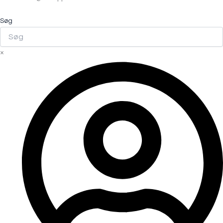
Søg
×