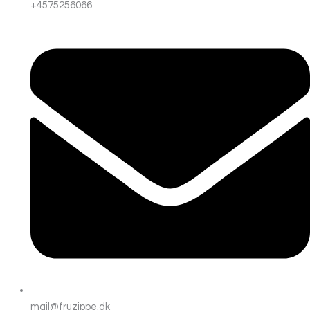
+4575256066
mail@fruzippe.dk