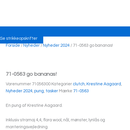
Se strikkeopskrifter
Forside
/
Nyheder
/
Nyheder 2024
/ 71-0563 go bananas!
71-0563 go bananas!
Varenummer
71056300
Kategorier
clutch
,
Krestine Aagaard
,
Nyheder 2024
,
pung
,
tasker
Mærke
71-0563
En pung af Krestine Aagaard.
Inklusiv stramaj 4,4, flora wool, nål, mønster, lynlås og
monteringsvejledning.