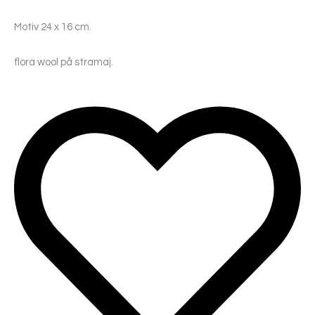
Motiv 24 x 16 cm.
flora wool på stramaj.