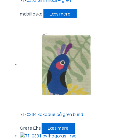
71-0373 Sim mobil – grøn
mobiltaske
Læs mere
71-0334 kakadue på grøn bund
Grete Ehs
Læs mere