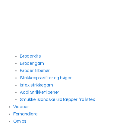
Broderkits
Broderigarn
Broderitilbehør
Strikkeopskrifter og bøger
Istex strikkegarn
Addi Strikketilbehør
Smukke islandske uldtæpper fra Ístex
Videoer
Forhandlere
Om os