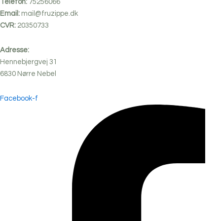
Telefon:
75256066
Email:
mail@fruzippe.dk
CVR:
20350733
Adresse:
Hennebjergvej 31
6830
Nørre
Nebel
Facebook-f