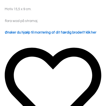
Motiv 15,5 x 9 cm.
flora wool på stramaj.
Ønsker du hjælp til montering af dit færdig broderi? klik her