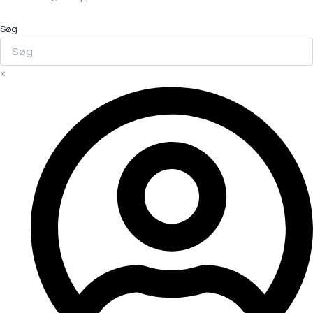
Søg
×