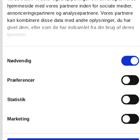
hjemmeside med vores partnere inden for sociale medier,
annonceringspartnere og analysepartnere. Vores partnere
kan kombinere disse data med andre oplysninger, du har
givet dem, eller som de har indsamlet fra din brug af deres
tjenester.
Samtykkevalg
Nødvendig
Broderkits
Præferencer
Broderigarn
Broderitilbehør
Statistik
Strikkeopskrifter og bøger
Istex strikkegarn
Addi Strikketilbehør
Marketing
Smukke islandske uldtæpper fra Ístex
Videoer
Forhandlere