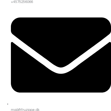
+4575256066
mail@fruzippe.dk