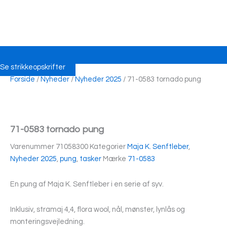
Se strikkeopskrifter
Forside
/
Nyheder
/
Nyheder 2025
/ 71-0583 tornado pung
71-0583 tornado pung
Varenummer
71058300
Kategorier
Maja K. Senftleber
,
Nyheder 2025
,
pung
,
tasker
Mærke
71-0583
En pung af Maja K. Senftleber i en serie af syv.
Inklusiv, stramaj 4,4, flora wool, nål, mønster, lynlås og
monteringsvejledning.