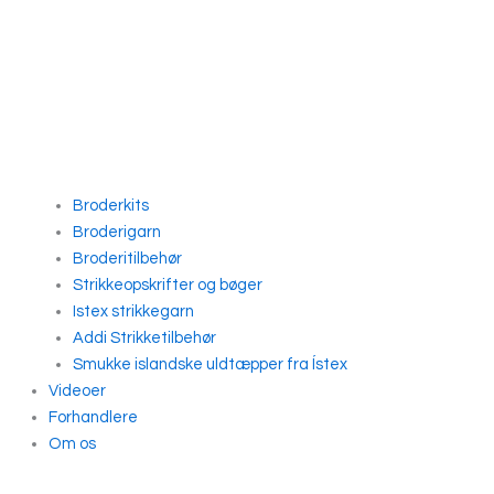
Broderkits
Broderigarn
Broderitilbehør
Strikkeopskrifter og bøger
Istex strikkegarn
Addi Strikketilbehør
Smukke islandske uldtæpper fra Ístex
Videoer
Forhandlere
Om os