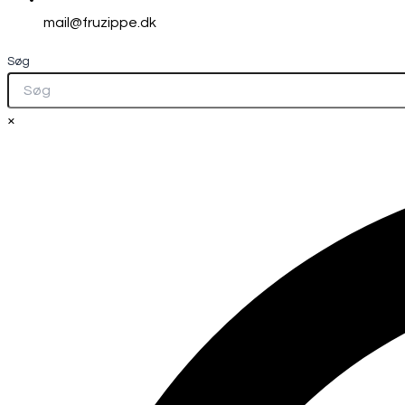
mail@fruzippe.dk
Søg
×