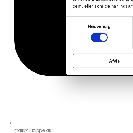
dem, eller som de har indsaml
Samtykkevalg
Nødvendig
Afvis
mail@fruzippe.dk