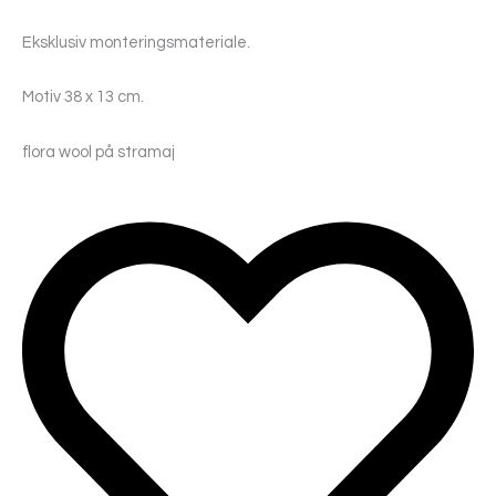
Eksklusiv monteringsmateriale.
Motiv 38 x 13 cm.
flora wool på stramaj