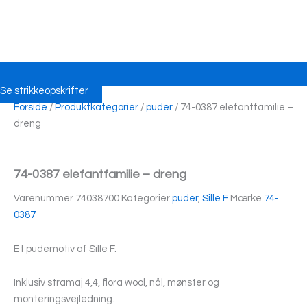
Se strikkeopskrifter
Forside
/
Produktkategorier
/
puder
/ 74-0387 elefantfamilie –
dreng
74-0387 elefantfamilie – dreng
Varenummer
74038700
Kategorier
puder
,
Sille F
Mærke
74-
0387
Et pudemotiv af Sille F.
Inklusiv stramaj 4,4, flora wool, nål, mønster og
monteringsvejledning.