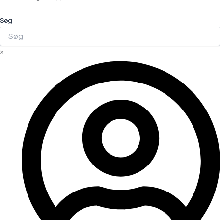
Søg
×