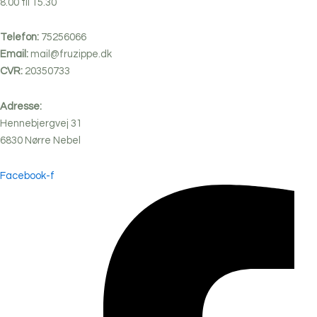
8.00 til 15.30
Telefon:
75256066
Email:
mail@fruzippe.dk
CVR:
20350733
Adresse:
Hennebjergvej 31
6830
Nørre
Nebel
Facebook-f