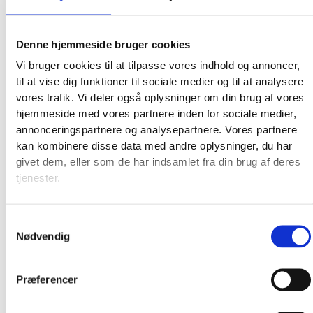
Denne hjemmeside bruger cookies
Vi bruger cookies til at tilpasse vores indhold og annoncer,
til at vise dig funktioner til sociale medier og til at analysere
vores trafik. Vi deler også oplysninger om din brug af vores
hjemmeside med vores partnere inden for sociale medier,
annonceringspartnere og analysepartnere. Vores partnere
kan kombinere disse data med andre oplysninger, du har
givet dem, eller som de har indsamlet fra din brug af deres
Broderkits
tjenester.
Broderigarn
Broderitilbehør
Samtykkevalg
Strikkeopskrifter og bøger
Nødvendig
Istex strikkegarn
Addi Strikketilbehør
Smukke islandske uldtæpper fra Ístex
Præferencer
Videoer
Forhandlere