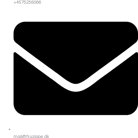
+4575256066
mail@fruzippe.dk