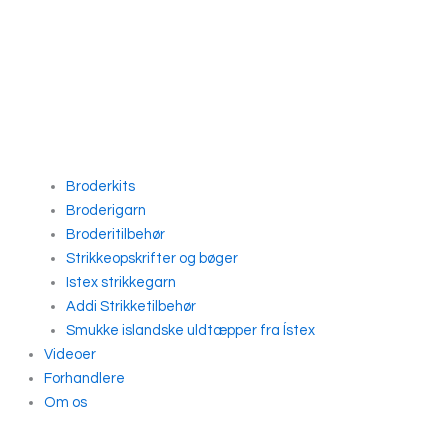
Broderkits
Broderigarn
Broderitilbehør
Strikkeopskrifter og bøger
Istex strikkegarn
Addi Strikketilbehør
Smukke islandske uldtæpper fra Ístex
Videoer
Forhandlere
Om os