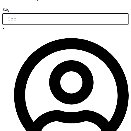
Søg
×