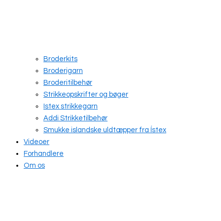
Broderkits
Broderigarn
Broderitilbehør
Strikkeopskrifter og bøger
Istex strikkegarn
Addi Strikketilbehør
Smukke islandske uldtæpper fra Ístex
Videoer
Forhandlere
Om os