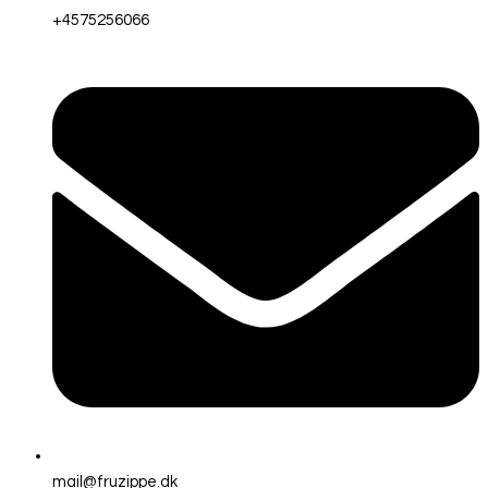
+4575256066
mail@fruzippe.dk