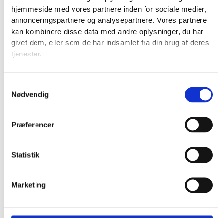
hjemmeside med vores partnere inden for sociale medier,
annonceringspartnere og analysepartnere. Vores partnere
kan kombinere disse data med andre oplysninger, du har
givet dem, eller som de har indsamlet fra din brug af deres
tjenester.
Broderkits
Broderigarn
Samtykkevalg
Broderitilbehør
Nødvendig
Strikkeopskrifter og bøger
Istex strikkegarn
Præferencer
Addi Strikketilbehør
Smukke islandske uldtæpper fra Ístex
Videoer
Statistik
Forhandlere
Om os
Marketing