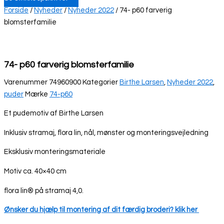
Forside
/
Nyheder
/
Nyheder 2022
/ 74- p60 farverig
blomsterfamilie
74- p60 farverig blomsterfamilie
Varenummer
74960900
Kategorier
Birthe Larsen
,
Nyheder 2022
,
puder
Mærke
74-p60
Et pudemotiv af Birthe Larsen
Inklusiv stramaj, flora lin, nål, mønster og monteringsvejledning
Eksklusiv monteringsmateriale
Motiv ca. 40×40 cm
flora lin® på stramaj 4,0.
Ønsker du hjælp til montering af dit færdig broderi? klik her