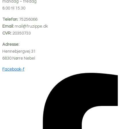
mandag – fredag
8.00 til 15.30
Telefon:
75256066
Email:
mail@fruzippe.dk
CVR:
20350733
Adresse:
Hennebjergvej 31
6830
Nørre
Nebel
Facebook-f