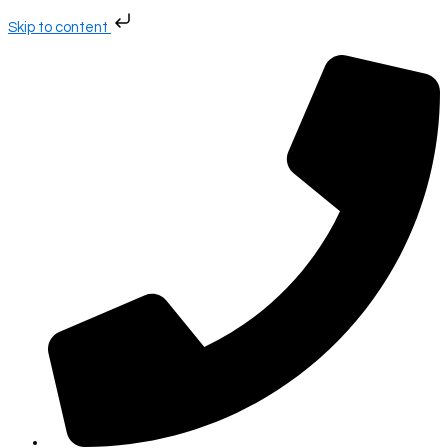
Gå
Skip to content
til
indholdet